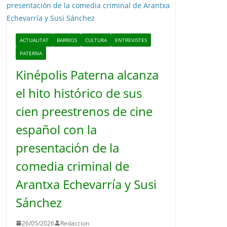
o
ACTUALITAT
BARRIOS
CULTURA
ENTREVISTES
PATERNA
Kinépolis Paterna alcanza
el hito histórico de sus
cien preestrenos de cine
español con la
presentación de la
comedia criminal de
Arantxa Echevarría y Susi
Sánchez
26/05/2026
Redaccion