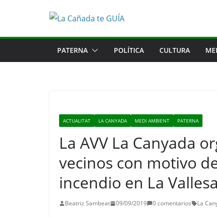
Saltar
al
contenido
PATERNA
POLÍTICA
CULTURA
ME
ACTUALITAT
LA CANYADA
MEDI AMBIENT
PATERNA
La AVV La Canyada or
vecinos con motivo de
incendio en La Valles
Beatriz Sambeat
09/09/2019
0 comentarios
La Can