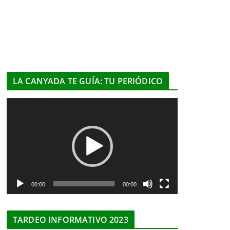
LA CANYADA TE GUÍA: TU PERIÓDICO
R
e
p
r
o
d
u
00:00
00:00
c
t
TARDEO INFORMATIVO 2023
o