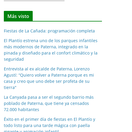
o
t
Más visto
i
c
Fiestas de La Cañada: programación completa
i
a
El Plantío estrena uno de los parques infantiles
más modernos de Paterna, integrado en la
s
pinada y diseñado para el confort climático y la
p
seguridad
o
Entrevista al ex alcalde de Paterna, Lorenzo
r
Agustí: “Quiero volver a Paterna porque es mi
m
casa y creo que uno debe ser profeta de su
e
tierra"
s
La Canyada pasa a ser el segundo barrio más
e
poblado de Paterna, que tiene ya censados
s
72.000 habitantes
Éxito en el primer día de fiestas en El Plantío y
todo listo para una tarde mágica con paella
gigante y animación infantil