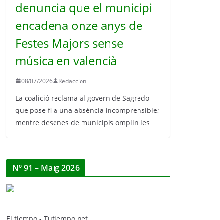
denuncia que el municipi
encadena onze anys de
Festes Majors sense
música en valencià
08/07/2026
Redaccion
La coalició reclama al govern de Sagredo
que pose fi a una absència incomprensible;
mentre desenes de municipis omplin les
Nº 91 – Maig 2026
El tiempo - Tutiempo.net