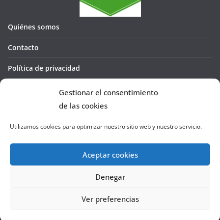
Quiénes somos
Contacto
Política de privacidad
Política de cookies (UE)
Gestionar el consentimiento
de las cookies
Utilizamos cookies para optimizar nuestro sitio web y nuestro servicio.
Aceptar cookies
Denegar
Copyright © 2026
La Cañada te GUÍA
. Todos los derechos
reservados.
Ver preferencias
Tema:
ColorMag
por ThemeGrill. Funciona con
WordPress
.