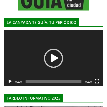
LA CANYADA TE GUÍA: TU PERIÓDICO
R
e
p
r
o
d
u
c
t
00:00
00:00
o
r
TARDEO INFORMATIVO 2023
d
e