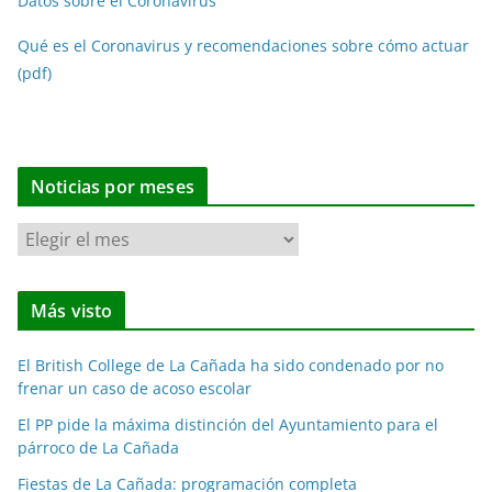
Datos sobre el Coronavirus
Qué es el Coronavirus y recomendaciones sobre cómo actuar
(pdf)
Noticias por meses
N
o
t
Más visto
i
c
El British College de La Cañada ha sido condenado por no
i
frenar un caso de acoso escolar
a
El PP pide la máxima distinción del Ayuntamiento para el
s
párroco de La Cañada
p
o
Fiestas de La Cañada: programación completa