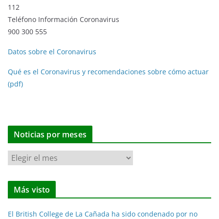
112
Teléfono Información Coronavirus
900 300 555
Datos sobre el Coronavirus
Qué es el Coronavirus y recomendaciones sobre cómo actuar
(pdf)
Noticias por meses
N
o
t
Más visto
i
c
El British College de La Cañada ha sido condenado por no
i