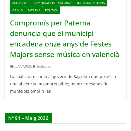
ACTUALITAT
COMPROMIS PER PATERNA
FIESTAS DE PATERNA
OPINIÓ
PATERNA
POLÍTICA
Compromís per Paterna
denuncia que el municipi
encadena onze anys de Festes
Majors sense música en valencià
08/07/2026
Redaccion
La coalició reclama al govern de Sagredo que pose fi a
una absència incomprensible; mentre desenes de
municipis omplin les
Nº 91 – Maig 2026