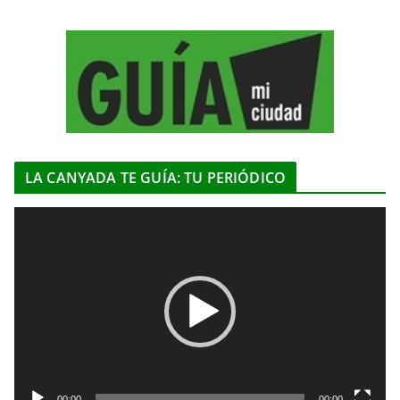
LA CANYADA TE GUÍA: TU PERIÓDICO
R
e
p
r
o
d
u
c
t
00:00
00:00