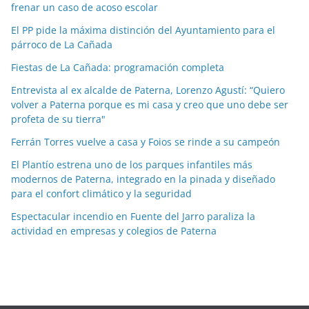
frenar un caso de acoso escolar
a
El PP pide la máxima distinción del Ayuntamiento para el
s
párroco de La Cañada
p
o
Fiestas de La Cañada: programación completa
r
Entrevista al ex alcalde de Paterna, Lorenzo Agustí: “Quiero
m
volver a Paterna porque es mi casa y creo que uno debe ser
e
profeta de su tierra"
s
Ferrán Torres vuelve a casa y Foios se rinde a su campeón
e
El Plantío estrena uno de los parques infantiles más
s
modernos de Paterna, integrado en la pinada y diseñado
para el confort climático y la seguridad
Espectacular incendio en Fuente del Jarro paraliza la
actividad en empresas y colegios de Paterna