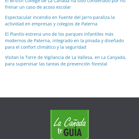
a
El British College de La Cañada ha sido condenado por no
frenar un caso de acoso escolar
s
p
Espectacular incendio en Fuente del Jarro paraliza la
o
actividad en empresas y colegios de Paterna
r
El Plantío estrena uno de los parques infantiles más
m
modernos de Paterna, integrado en la pinada y diseñado
e
para el confort climático y la seguridad
s
Visitan la Torre de Vigilancia de La Vallesa, en La Canyada,
e
para supervisar las tareas de prevención forestal
s