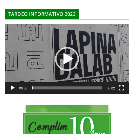
r
TARDEO INFORMATIVO 2023
d
e
R
v
e
í
p
d
r
e
o
o
d
u
c
t
00:00
03:02
o
r
d
e
v
í