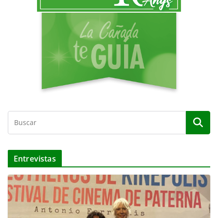
d
e
o
Entrevistas