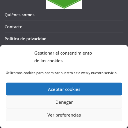
Quiénes somos
Contacto
Política de privacidad
Política de cookies (UE)
Gestionar el consentimiento
de las cookies
Utilizamos cookies para optimizar nuestro sitio web y nuestro servicio.
Aceptar cookies
Denegar
Copyright © 2026
La Cañada te GUÍA
. Todos los derechos
reservados.
Ver preferencias
Tema:
ColorMag
por ThemeGrill. Funciona con
WordPress
.