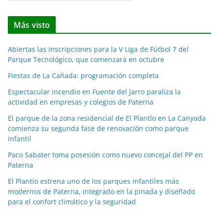
o
t
Más visto
i
c
Abiertas las inscripciones para la V Liga de Fútbol 7 del
i
Parque Tecnológico, que comenzará en octubre
a
Fiestas de La Cañada: programación completa
s
p
Espectacular incendio en Fuente del Jarro paraliza la
o
actividad en empresas y colegios de Paterna
r
El parque de la zona residencial de El Plantío en La Canyada
m
comienza su segunda fase de renovación como parque
e
infantil
s
Paco Sabater toma posesión como nuevo concejal del PP en
e
Paterna
s
El Plantío estrena uno de los parques infantiles más
modernos de Paterna, integrado en la pinada y diseñado
para el confort climático y la seguridad