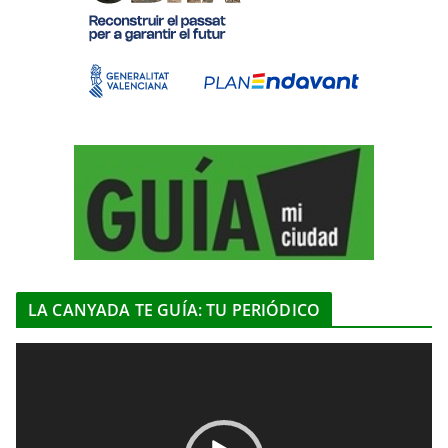
LA CANYADA TE GUÍA: TU PERIÓDICO
R
e
p
r