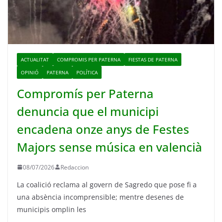
ACTUALITAT
COMPROMIS PER PATERNA
FIESTAS DE PATERNA
OPINIÓ
PATERNA
POLÍTICA
Compromís per Paterna
denuncia que el municipi
encadena onze anys de Festes
Majors sense música en valencià
08/07/2026
Redaccion
La coalició reclama al govern de Sagredo que pose fi a
una absència incomprensible; mentre desenes de
municipis omplin les