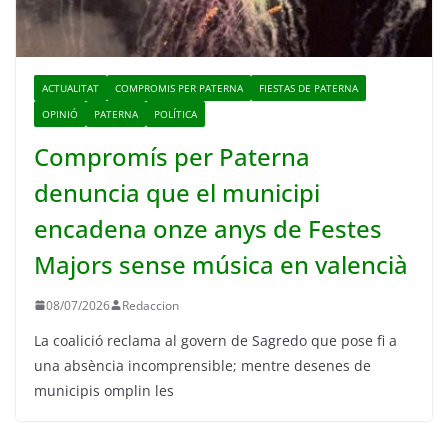
ACTUALITAT
COMPROMIS PER PATERNA
FIESTAS DE PATERNA
OPINIÓ
PATERNA
POLÍTICA
Compromís per Paterna
denuncia que el municipi
encadena onze anys de Festes
Majors sense música en valencià
08/07/2026
Redaccion
La coalició reclama al govern de Sagredo que pose fi a
una absència incomprensible; mentre desenes de
municipis omplin les