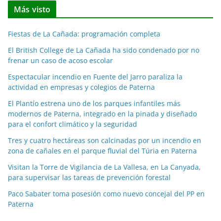
t
Más visto
i
c
Fiestas de La Cañada: programación completa
i
a
El British College de La Cañada ha sido condenado por no
frenar un caso de acoso escolar
s
p
Espectacular incendio en Fuente del Jarro paraliza la
o
actividad en empresas y colegios de Paterna
r
El Plantío estrena uno de los parques infantiles más
m
modernos de Paterna, integrado en la pinada y diseñado
e
para el confort climático y la seguridad
s
Tres y cuatro hectáreas son calcinadas por un incendio en
e
zona de cañales en el parque fluvial del Túria en Paterna
s
Visitan la Torre de Vigilancia de La Vallesa, en La Canyada,
para supervisar las tareas de prevención forestal
Paco Sabater toma posesión como nuevo concejal del PP en
Paterna