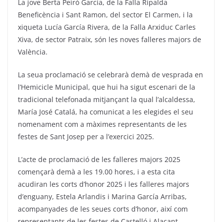
La jove Berta Peiró García, de la Falla Ripalda
Beneficència i Sant Ramon, del sector El Carmen, i la
xiqueta Lucía García Rivera, de la Falla Arxiduc Carles
Xiva, de sector Patraix, són les noves falleres majors de
València.
La seua proclamació se celebrarà demà de vesprada en
l’Hemicicle Municipal, que hui ha sigut escenari de la
tradicional telefonada mitjançant la qual l’alcaldessa,
María José Catalá, ha comunicat a les elegides el seu
nomenament com a màximes representants de les
festes de Sant Josep per a l’exercici 2025.
L’acte de proclamació de les falleres majors 2025
començarà demà a les 19.00 hores, i a esta cita
acudiran les corts d’honor 2025 i les falleres majors
d’enguany, Estela Arlandis i Marina García Arribas,
acompanyades de les seues corts d’honor, així com
representants de les festes de Castelló i Alacant.