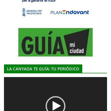
LA CANYADA TE GUÍA: TU PERIÓDICO
R
e
p
r
o
d