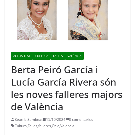
ACTUALITAT
CULTURA
FALLES
VALÈNCIA
Berta Peiró García i
Lucía García Rivera són
les noves falleres majors
de València
Beatriz Sambeat
15/10/2024
0 comentarios
Cultura
,
Fallas
,
falleres
,
Ocio
,
Valencia