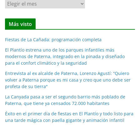
N
o
t
Más visto
i
c
Fiestas de La Cañada: programación completa
i
a
El Plantío estrena uno de los parques infantiles más
modernos de Paterna, integrado en la pinada y diseñado
s
para el confort climático y la seguridad
p
o
Entrevista al ex alcalde de Paterna, Lorenzo Agustí: “Quiero
volver a Paterna porque es mi casa y creo que uno debe ser
r
profeta de su tierra"
m
e
La Canyada pasa a ser el segundo barrio más poblado de
Paterna, que tiene ya censados 72.000 habitantes
s
e
Éxito en el primer día de fiestas en El Plantío y todo listo para
s
una tarde mágica con paella gigante y animación infantil