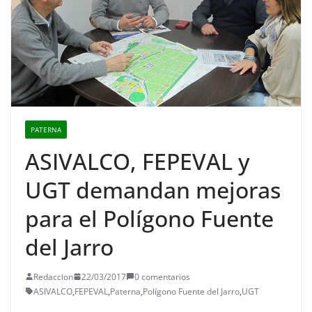
PATERNA
ASIVALCO, FEPEVAL y
UGT demandan mejoras
para el Polígono Fuente
del Jarro
Redaccion
22/03/2017
0 comentarios
ASIVALCO
,
FEPEVAL
,
Paterna
,
Polígono Fuente del Jarro
,
UGT