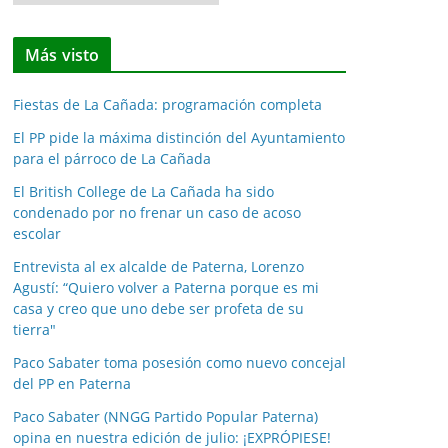
o
t
Más visto
i
c
Fiestas de La Cañada: programación completa
i
a
El PP pide la máxima distinción del Ayuntamiento
para el párroco de La Cañada
s
p
El British College de La Cañada ha sido
o
condenado por no frenar un caso de acoso
escolar
r
m
Entrevista al ex alcalde de Paterna, Lorenzo
e
Agustí: “Quiero volver a Paterna porque es mi
casa y creo que uno debe ser profeta de su
s
tierra"
e
s
Paco Sabater toma posesión como nuevo concejal
del PP en Paterna
Paco Sabater (NNGG Partido Popular Paterna)
opina en nuestra edición de julio: ¡EXPRÓPIESE!