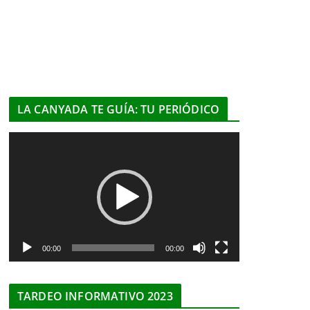
LA CANYADA TE GUÍA: TU PERIÓDICO
R
e
p
r
o
d
u
00:00
00:00
c
t
TARDEO INFORMATIVO 2023
o