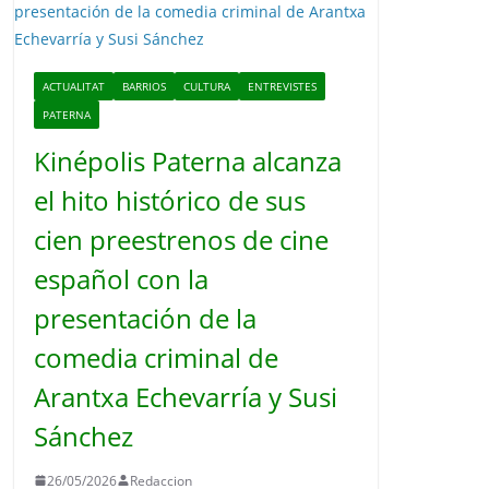
o
ACTUALITAT
BARRIOS
CULTURA
ENTREVISTES
PATERNA
Kinépolis Paterna alcanza
el hito histórico de sus
cien preestrenos de cine
español con la
presentación de la
comedia criminal de
Arantxa Echevarría y Susi
Sánchez
26/05/2026
Redaccion