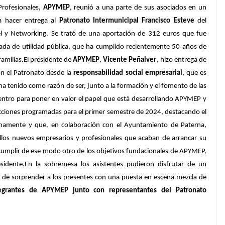
rofesionales,
APYMEP
, reunió a una parte de sus asociados en un
a hacer entrega al
Patronato Intermunicipal Francisco Esteve
del
del y Networking. Se trató de una aportación de 312 euros que fue
rada de utilidad pública, que ha cumplido recientemente 50 años de
familias.El presidente de
APYMEP
,
Vicente Peñalver
, hizo entrega de
on el Patronato desde la
responsabilidad social empresarial
, que es
 tenido como razón de ser, junto a la formación y el fomento de las
entro para poner en valor el papel que está desarrollando APYMEP y
 acciones programadas para el primer semestre de 2024, destacando el
imamente y que, en colaboración con el Ayuntamiento de Paterna,
los nuevos empresarios y profesionales que acaban de arrancar su
 cumplir de ese modo otro de los objetivos fundacionales de APYMEP,
sidente.En la sobremesa los asistentes pudieron disfrutar de un
z de sorprender a los presentes con una puesta en escena mezcla de
tegrantes de APYMEP junto con representantes del Patronato