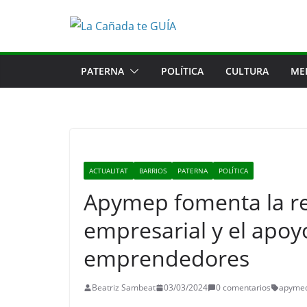
Saltar
al
contenido
PATERNA
POLÍTICA
CULTURA
ME
ACTUALITAT
BARRIOS
PATERNA
POLÍTICA
Apymep fomenta la re
empresarial y el apoy
emprendedores
Beatriz Sambeat
03/03/2024
0 comentarios
apyme