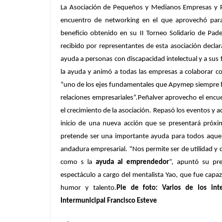
La Asociación de Pequeños y Medianos Empresas y P
encuentro de networking en el que aprovechó par
beneficio obtenido en su II Torneo Solidario de Pa
recibido por representantes de esta asociación decla
ayuda a personas con discapacidad intelectual y a sus 
la ayuda y animó a todas las empresas a colaborar c
“uno de los ejes fundamentales que Apymep siempre ha
relaciones empresariales”.Peñalver aprovecho el encu
el crecimiento de la asociación. Repasó los eventos y
inicio de una nueva acción que se presentará próx
pretende ser una importante ayuda para todos aquel
andadura empresarial. “Nos permite ser de utilidad y
como s la
ayuda al emprendedor
”, apuntó su pre
espectáculo a cargo del mentalista Yao, que fue capa
humor y talento.
Pie de foto: Varios de los in
Intermunicipal Francisco Esteve