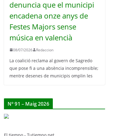
denuncia que el municipi
encadena onze anys de
Festes Majors sense
música en valencià
08/07/2026
Redaccion
La coalició reclama al govern de Sagredo
que pose fi a una absència incomprensible;
mentre desenes de municipis omplin les
Nº 91 – Maig 2026
El tiempo - Tutiempo.net