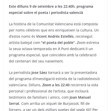
Este dilluns 9 de setembre a les 22:40h, programa
especial sobre el poeta i periodista valencià
La història de la Comunitat Valenciana està composta
per noms cèlebres que ens enriqueixen la cultura. Un
d’estos noms és
Vicent Andrés Estellés
, reconegut
artista batejat com
“el poeta del poble”
.
Zoom
estrena
la seua octava temporada en À Punt dedicant-li un
programa especial, que coincideix amb la celebració
del centenari del seu naixement.
La periodista
Jose Sáez
tornarà a ser la presentadora
del programa d’investigació estrela de la radiotelevisió
valenciana. Dilluns,
Zoom
a les 22:40
recorrerà la vida
personal i professional de l’artista, que inclourà
testimonis de familiars i amics, com
Joan Manuel
Serrat
. Com arriba un xiquet de Burjassot, fill de
forners, a ser un dels millors poetes del segle XX? Per