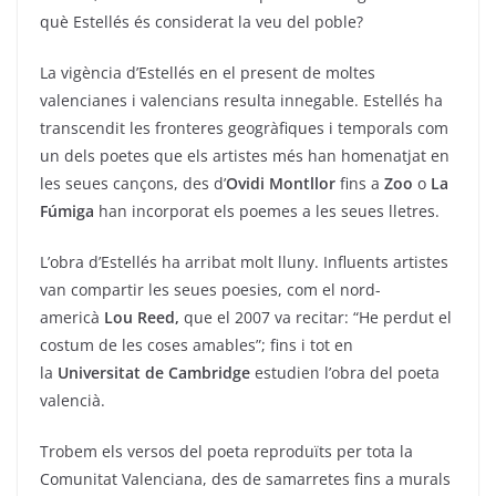
què Estellés és considerat la veu del poble?
La vigència d’Estellés en el present de moltes
valencianes i valencians resulta innegable. Estellés ha
transcendit les fronteres geogràfiques i temporals com
un dels poetes que els artistes més han homenatjat en
les seues cançons, des d’
Ovidi Montllor
fins a
Zoo
o
La
Fúmiga
han incorporat els poemes a les seues lletres.
L’obra d’Estellés ha arribat molt lluny. Influents artistes
van compartir les seues poesies, com el nord-
americà
Lou Reed,
que el 2007 va recitar: “He perdut el
costum de les coses amables”; fins i tot en
la
Universitat de Cambridge
estudien l’obra del poeta
valencià.
Trobem els versos del poeta reproduïts per tota la
Comunitat Valenciana, des de samarretes fins a murals