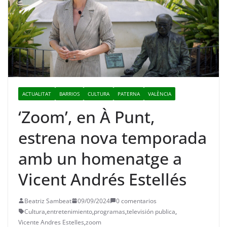
ACTUALITAT
BARRIOS
CULTURA
PATERNA
VALÈNCIA
‘Zoom’, en À Punt,
estrena nova temporada
amb un homenatge a
Vicent Andrés Estellés
Beatriz Sambeat
09/09/2024
0 comentarios
Cultura
,
entretenimiento
,
programas
,
televisión publica
,
Vicente Andres Estelles
,
zoom