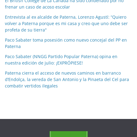
El British College de La Cañada ha sido condenado por no
o
frenar un caso de acoso escolar
r
Entrevista al ex alcalde de Paterna, Lorenzo Agustí: “Quiero
m
volver a Paterna porque es mi casa y creo que uno debe ser
e
profeta de su tierra"
s
Paco Sabater toma posesión como nuevo concejal del PP en
e
Paterna
s
Paco Sabater (NNGG Partido Popular Paterna) opina en
nuestra edición de julio: ¡EXPRÓPIESE!
Paterna cierra el acceso de nuevos caminos en barranco
d’Endolça, la vereda de San Antonio y la Pinaeta del Cel para
combatir vertidos ilegales