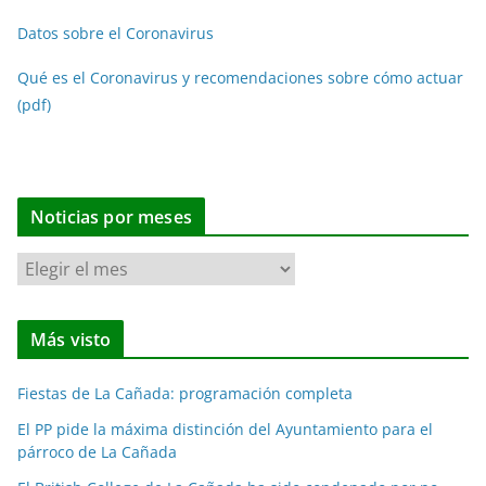
Datos sobre el Coronavirus
Qué es el Coronavirus y recomendaciones sobre cómo actuar
(pdf)
Noticias por meses
N
o
t
Más visto
i
c
Fiestas de La Cañada: programación completa
i
a
El PP pide la máxima distinción del Ayuntamiento para el
párroco de La Cañada
s
p