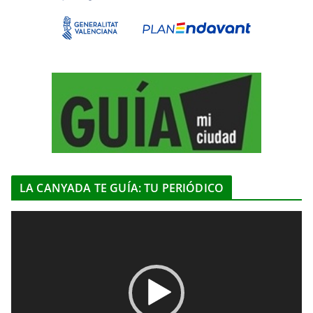
LA CANYADA TE GUÍA: TU PERIÓDICO
R
e
p
r
o
d