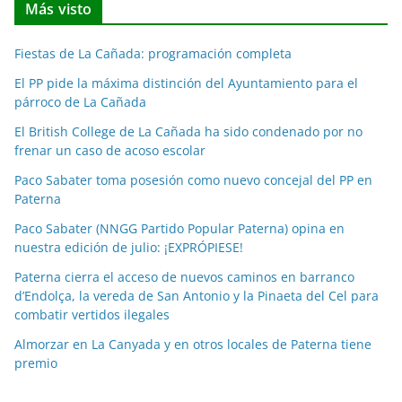
Más visto
i
c
Fiestas de La Cañada: programación completa
i
a
El PP pide la máxima distinción del Ayuntamiento para el
párroco de La Cañada
s
p
El British College de La Cañada ha sido condenado por no
o
frenar un caso de acoso escolar
r
Paco Sabater toma posesión como nuevo concejal del PP en
m
Paterna
e
Paco Sabater (NNGG Partido Popular Paterna) opina en
s
nuestra edición de julio: ¡EXPRÓPIESE!
e
Paterna cierra el acceso de nuevos caminos en barranco
s
d’Endolça, la vereda de San Antonio y la Pinaeta del Cel para
combatir vertidos ilegales
Almorzar en La Canyada y en otros locales de Paterna tiene
premio