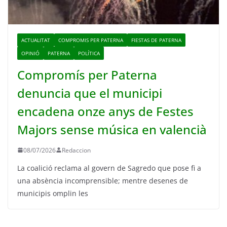
ACTUALITAT
COMPROMIS PER PATERNA
FIESTAS DE PATERNA
OPINIÓ
PATERNA
POLÍTICA
Compromís per Paterna
denuncia que el municipi
encadena onze anys de Festes
Majors sense música en valencià
08/07/2026
Redaccion
La coalició reclama al govern de Sagredo que pose fi a
una absència incomprensible; mentre desenes de
municipis omplin les