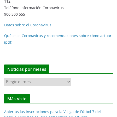
112
Teléfono Información Coronavirus
900 300 555
Datos sobre el Coronavirus
Qué es el Coronavirus y recomendaciones sobre cómo actuar
(pdf)
Noticias por meses
N
o
t
Más visto
i
c
Abiertas las inscripciones para la V Liga de Fútbol 7 del
i