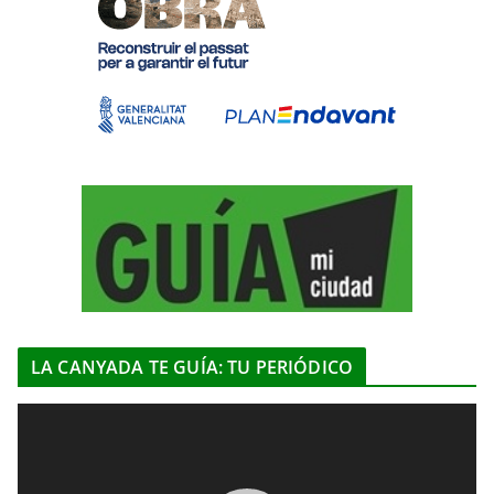
LA CANYADA TE GUÍA: TU PERIÓDICO
R
e
p