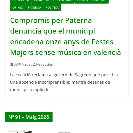
OPINIÓ
PATERNA
POLÍTICA
Compromís per Paterna
denuncia que el municipi
encadena onze anys de Festes
Majors sense música en valencià
08/07/2026
Redaccion
La coalició reclama al govern de Sagredo que pose fi a
una absència incomprensible; mentre desenes de
municipis omplin les
Nº 91 – Maig 2026