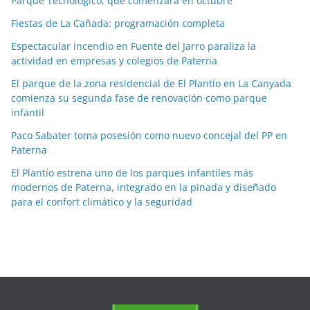
Parque Tecnológico, que comenzará en octubre
a
Fiestas de La Cañada: programación completa
s
p
Espectacular incendio en Fuente del Jarro paraliza la
o
actividad en empresas y colegios de Paterna
r
El parque de la zona residencial de El Plantío en La Canyada
m
comienza su segunda fase de renovación como parque
e
infantil
s
Paco Sabater toma posesión como nuevo concejal del PP en
e
Paterna
s
El Plantío estrena uno de los parques infantiles más
modernos de Paterna, integrado en la pinada y diseñado
para el confort climático y la seguridad