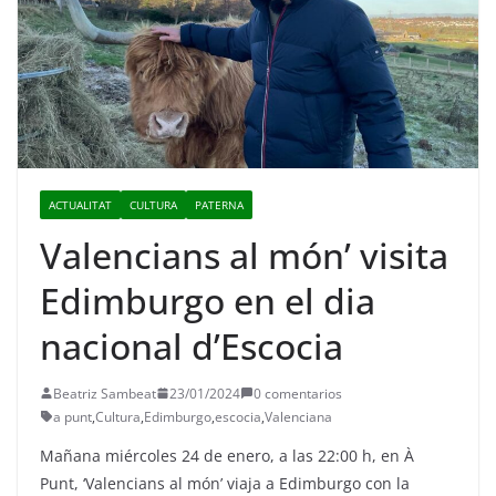
ACTUALITAT
CULTURA
PATERNA
Valencians al món’ visita
Edimburgo en el dia
nacional d’Escocia
Beatriz Sambeat
23/01/2024
0 comentarios
a punt
,
Cultura
,
Edimburgo
,
escocia
,
Valenciana
Mañana miércoles 24 de enero, a las 22:00 h, en À
Punt, ‘Valencians al món’ viaja a Edimburgo con la