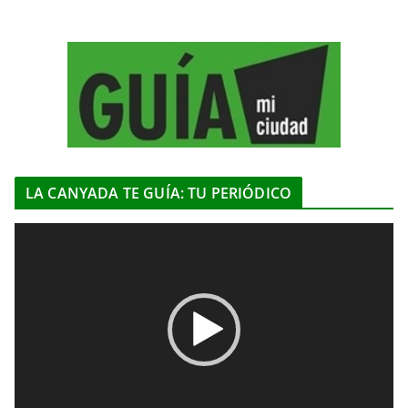
LA CANYADA TE GUÍA: TU PERIÓDICO
R
e
p
r
o
d
u
c