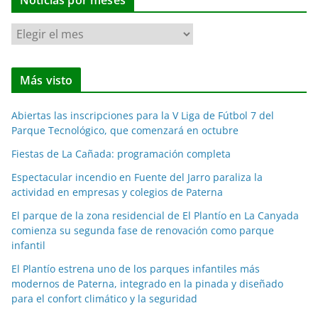
Noticias por meses
N
o
t
Más visto
i
c
Abiertas las inscripciones para la V Liga de Fútbol 7 del
i
Parque Tecnológico, que comenzará en octubre
a
Fiestas de La Cañada: programación completa
s
p
Espectacular incendio en Fuente del Jarro paraliza la
o
actividad en empresas y colegios de Paterna
r
El parque de la zona residencial de El Plantío en La Canyada
m
comienza su segunda fase de renovación como parque
e
infantil
s
El Plantío estrena uno de los parques infantiles más
e
modernos de Paterna, integrado en la pinada y diseñado
s
para el confort climático y la seguridad