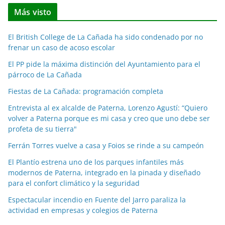
t
Más visto
i
c
El British College de La Cañada ha sido condenado por no
i
frenar un caso de acoso escolar
a
El PP pide la máxima distinción del Ayuntamiento para el
s
párroco de La Cañada
p
o
Fiestas de La Cañada: programación completa
r
Entrevista al ex alcalde de Paterna, Lorenzo Agustí: “Quiero
m
volver a Paterna porque es mi casa y creo que uno debe ser
e
profeta de su tierra"
s
Ferrán Torres vuelve a casa y Foios se rinde a su campeón
e
El Plantío estrena uno de los parques infantiles más
s
modernos de Paterna, integrado en la pinada y diseñado
para el confort climático y la seguridad
Espectacular incendio en Fuente del Jarro paraliza la
actividad en empresas y colegios de Paterna