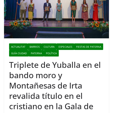
ACTUALITAT
BARRIOS
CULTURA
ESPECIALES
FIESTAS DE PATERNA
GUÍA CIUDAD
PATERNA
POLÍTICA
Triplete de Yuballa en el
bando moro y
Montañesas de Irta
revalida título en el
cristiano en la Gala de