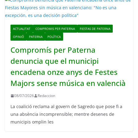
ACTUALITAT
COMPROMIS PER PATERNA
FIESTAS DE PATERNA
OPINIÓ
PATERNA
POLÍTICA
Compromís per Paterna
denuncia que el municipi
encadena onze anys de Festes
Majors sense música en valencià
08/07/2026
Redaccion
La coalició reclama al govern de Sagredo que pose fi a
una absència incomprensible; mentre desenes de
municipis omplin les