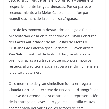
Escuadra con
Arqueras
, siendo
Mariola
y
Shepherd
respectivamente las galardonadas. Por su parte, el
reconocimiento a la Mejor Cabo cristiana fue para
Manoli Guzmán
, de la comparsa
Zíngaras
.
Otro de los momentos destacados de la gala fue la
presentación de la obra ganadora del XXVIII Concurso
del
Cartel Anunciador
de las Fiestas de Moros y
Cristianos de Paterna “José Barbeta”. El joven artista
Pau Safont
, natural de la Vall d’Uixó, se alzó con el
premio gracias a su trabajo que incorpora motivos
festeros al tradicional socarrat para rendir homenaje a
la cultura paternera.
Otro momento de gran simbolism fue la entrega a
Claudia Portillo
, intérprete de Na Violant d’Hongría, de
la
Llave de Paterna
, pieza central en la representación
de la entrega de llaves al Rey Jaume I. Portillo estuvo
acompañada por varios de los actores de esta