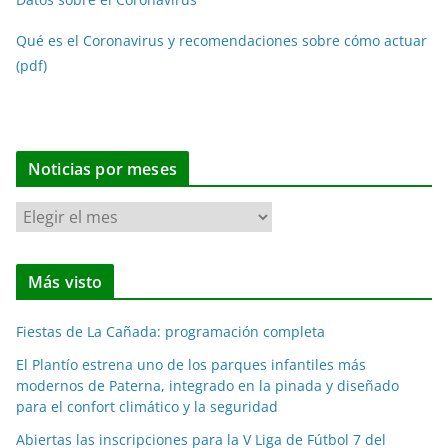
Qué es el Coronavirus y recomendaciones sobre cómo actuar
(pdf)
Noticias por meses
N
o
t
Más visto
i
c
Fiestas de La Cañada: programación completa
i
a
El Plantío estrena uno de los parques infantiles más
modernos de Paterna, integrado en la pinada y diseñado
s
para el confort climático y la seguridad
p
o
Abiertas las inscripciones para la V Liga de Fútbol 7 del