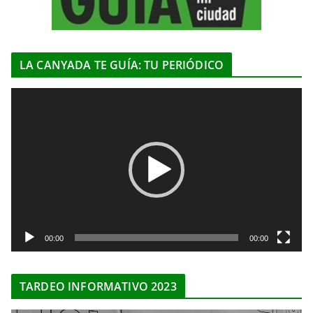
LA CANYADA TE GUÍA: TU PERIÓDICO
R
e
p
r
o
d
u
c
t
00:00
00:00
o
r
TARDEO INFORMATIVO 2023
d
e