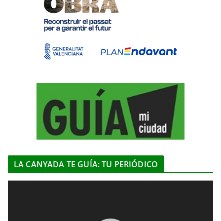
LA CANYADA TE GUÍA: TU PERIÓDICO
R
e
p