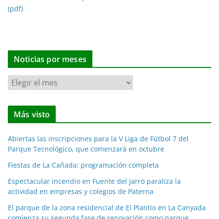
(pdf)
Noticias por meses
N
o
t
Más visto
i
c
Abiertas las inscripciones para la V Liga de Fútbol 7 del
i
Parque Tecnológico, que comenzará en octubre
a
Fiestas de La Cañada: programación completa
s
p
Espectacular incendio en Fuente del Jarro paraliza la
o
actividad en empresas y colegios de Paterna
r
El parque de la zona residencial de El Plantío en La Canyada
m
comienza su segunda fase de renovación como parque