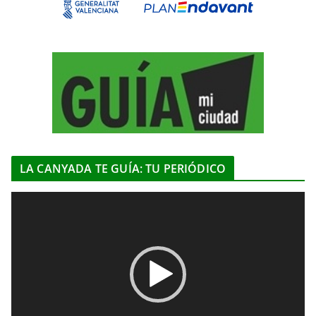
LA CANYADA TE GUÍA: TU PERIÓDICO
R
e
p
r
o
d
u