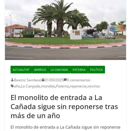
ACTUALITAT
BARRIOS
LA CANYADA
PATERNA
POLÍTICA
Beatriz Sambeat
01/09/2025
0 comentarios
año
,
La Canyada
,
monolito
,
Paterna
,
reponerse
,
vecinos
El monolito de entrada a La
Cañada sigue sin reponerse tras
más de un año
El monolito de entrada a La Cañada sigue sin reponerse