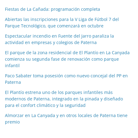
c
Fiestas de La Cañada: programación completa
i
a
Abiertas las inscripciones para la V Liga de Fútbol 7 del
Parque Tecnológico, que comenzará en octubre
s
p
Espectacular incendio en Fuente del Jarro paraliza la
o
actividad en empresas y colegios de Paterna
r
El parque de la zona residencial de El Plantío en La Canyada
m
comienza su segunda fase de renovación como parque
e
infantil
s
Paco Sabater toma posesión como nuevo concejal del PP en
e
Paterna
s
El Plantío estrena uno de los parques infantiles más
modernos de Paterna, integrado en la pinada y diseñado
para el confort climático y la seguridad
Almorzar en La Canyada y en otros locales de Paterna tiene
premio