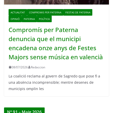
ACTUALITAT
COMPROMIS PER PATERNA
FIESTAS DE PATERNA
OPINIÓ
PATERNA
POLÍTICA
Compromís per Paterna
denuncia que el municipi
encadena onze anys de Festes
Majors sense música en valencià
08/07/2026
Redaccion
La coalició reclama al govern de Sagredo que pose fi a
una absència incomprensible; mentre desenes de
municipis omplin les
Nº 91 – Maig 2026