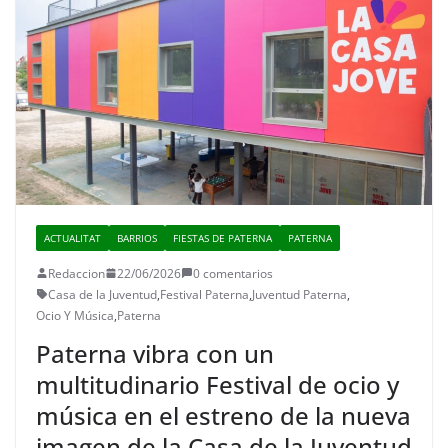
ACTUALITAT
BARRIOS
FIESTAS DE PATERNA
PATERNA
Redaccion
22/06/2026
0 comentarios
Casa de la Juventud
,
Festival Paterna
,
Juventud Paterna
,
Ocio Y Música
,
Paterna
Paterna vibra con un
multitudinario Festival de ocio y
música en el estreno de la nueva
imagen de la Casa de la Juventud