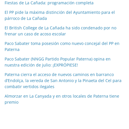
Fiestas de La Cañada: programación completa
i
a
El PP pide la máxima distinción del Ayuntamiento para el
párroco de La Cañada
s
p
El British College de La Cañada ha sido condenado por no
o
frenar un caso de acoso escolar
r
Paco Sabater toma posesión como nuevo concejal del PP en
m
Paterna
e
Paco Sabater (NNGG Partido Popular Paterna) opina en
s
nuestra edición de julio: ¡EXPRÓPIESE!
e
Paterna cierra el acceso de nuevos caminos en barranco
s
d’Endolça, la vereda de San Antonio y la Pinaeta del Cel para
combatir vertidos ilegales
Almorzar en La Canyada y en otros locales de Paterna tiene
premio