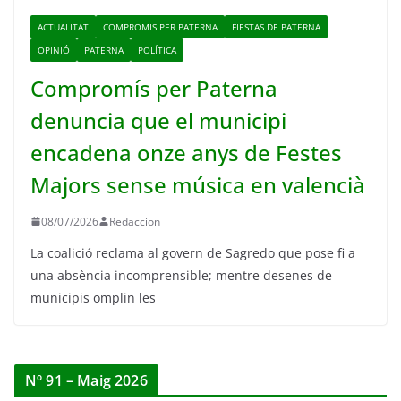
ACTUALITAT
COMPROMIS PER PATERNA
FIESTAS DE PATERNA
OPINIÓ
PATERNA
POLÍTICA
Compromís per Paterna
denuncia que el municipi
encadena onze anys de Festes
Majors sense música en valencià
08/07/2026
Redaccion
La coalició reclama al govern de Sagredo que pose fi a
una absència incomprensible; mentre desenes de
municipis omplin les
Nº 91 – Maig 2026