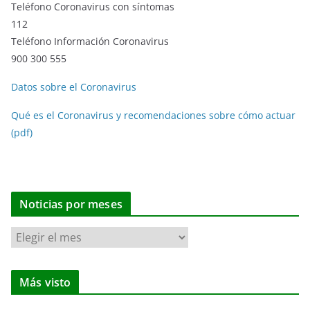
Teléfono Coronavirus con síntomas
112
Teléfono Información Coronavirus
900 300 555
Datos sobre el Coronavirus
Qué es el Coronavirus y recomendaciones sobre cómo actuar
(pdf)
Noticias por meses
N
o
t
Más visto
i
c