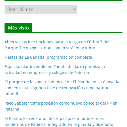
N
o
t
Más visto
i
c
Abiertas las inscripciones para la V Liga de Fútbol 7 del
i
Parque Tecnológico, que comenzará en octubre
a
Fiestas de La Cañada: programación completa
s
p
Espectacular incendio en Fuente del Jarro paraliza la
o
actividad en empresas y colegios de Paterna
r
El parque de la zona residencial de El Plantío en La Canyada
m
comienza su segunda fase de renovación como parque
e
infantil
s
Paco Sabater toma posesión como nuevo concejal del PP en
e
Paterna
s
El Plantío estrena uno de los parques infantiles más
modernos de Paterna, integrado en la pinada y diseñado