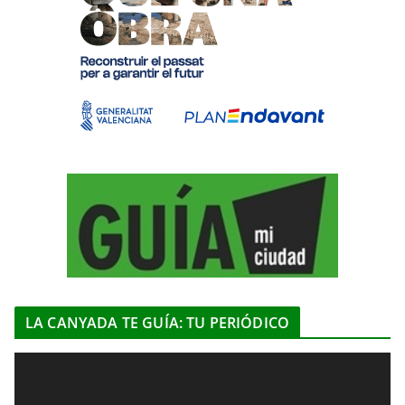
LA CANYADA TE GUÍA: TU PERIÓDICO
R
e