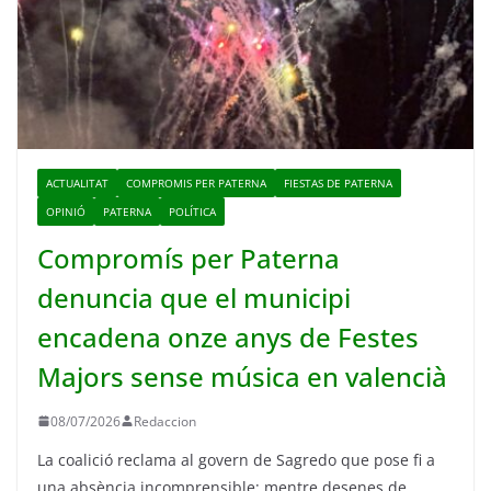
ACTUALITAT
COMPROMIS PER PATERNA
FIESTAS DE PATERNA
OPINIÓ
PATERNA
POLÍTICA
Compromís per Paterna
denuncia que el municipi
encadena onze anys de Festes
Majors sense música en valencià
08/07/2026
Redaccion
La coalició reclama al govern de Sagredo que pose fi a
una absència incomprensible; mentre desenes de