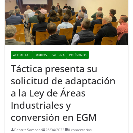
ACTUALITAT
BARRIOS
PATERNA
POLÍGONOS
Táctica presenta su
solicitud de adaptación
a la Ley de Áreas
Industriales y
conversión en EGM
Beatriz Sambeat
26/04/2023
0 comentarios