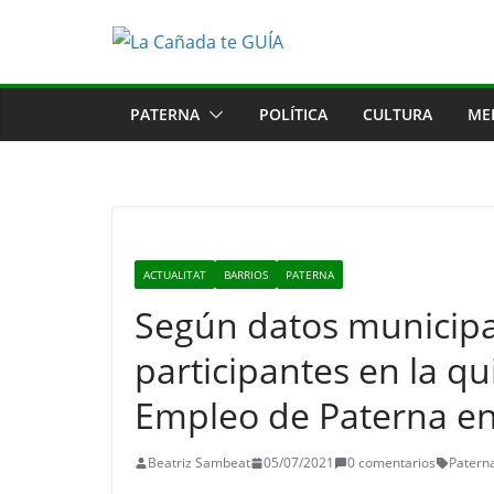
Saltar
al
contenido
PATERNA
POLÍTICA
CULTURA
ME
ACTUALITAT
BARRIOS
PATERNA
Según datos municipal
participantes en la qu
Empleo de Paterna en
Beatriz Sambeat
05/07/2021
0 comentarios
Patern