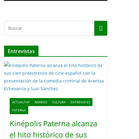
c
t
o
r
d
e
v
Entrevistas
í
d
e
o
ACTUALITAT
BARRIOS
CULTURA
ENTREVISTES
PATERNA
Kinépolis Paterna alcanza
el hito histórico de sus