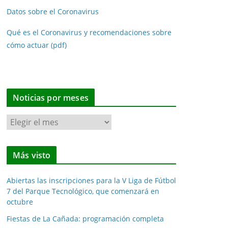
Datos sobre el Coronavirus
Qué es el Coronavirus y recomendaciones sobre
cómo actuar (pdf)
Noticias por meses
N
o
t
Más visto
i
c
Abiertas las inscripciones para la V Liga de Fútbol
i
7 del Parque Tecnológico, que comenzará en
a
octubre
s
Fiestas de La Cañada: programación completa
p