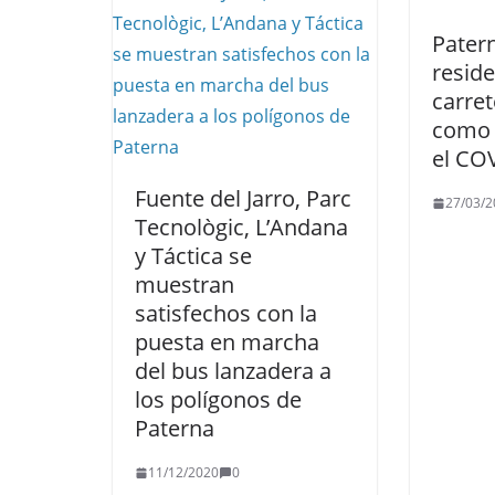
Patern
reside
carre
como 
el CO
Fuente del Jarro, Parc
27/03/2
Tecnològic, L’Andana
y Táctica se
muestran
satisfechos con la
puesta en marcha
del bus lanzadera a
los polígonos de
Paterna
11/12/2020
0