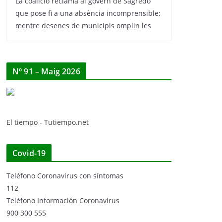
La coalició reclama al govern de Sagredo
que pose fi a una absència incomprensible;
mentre desenes de municipis omplin les
Nº 91 – Maig 2026
El tiempo - Tutiempo.net
Covid-19
Teléfono Coronavirus con síntomas
112
Teléfono Información Coronavirus
900 300 555