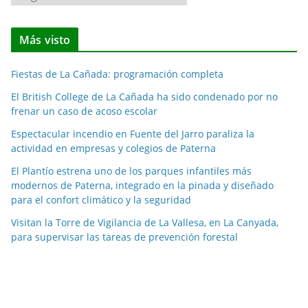
o
t
Más visto
i
c
Fiestas de La Cañada: programación completa
i
a
El British College de La Cañada ha sido condenado por no
frenar un caso de acoso escolar
s
p
Espectacular incendio en Fuente del Jarro paraliza la
o
actividad en empresas y colegios de Paterna
r
El Plantío estrena uno de los parques infantiles más
m
modernos de Paterna, integrado en la pinada y diseñado
e
para el confort climático y la seguridad
s
Visitan la Torre de Vigilancia de La Vallesa, en La Canyada,
e
para supervisar las tareas de prevención forestal
s