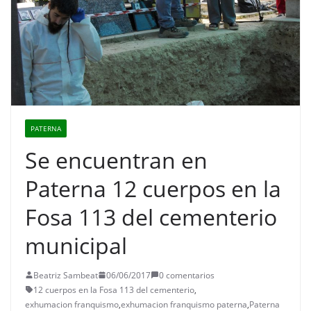
PATERNA
Se encuentran en
Paterna 12 cuerpos en la
Fosa 113 del cementerio
municipal
Beatriz Sambeat
06/06/2017
0 comentarios
12 cuerpos en la Fosa 113 del cementerio
,
exhumacion franquismo
,
exhumacion franquismo paterna
,
Paterna