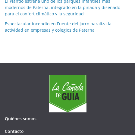
El Plantío estrena uno de los parques infantiles más
s
modernos de Paterna, integrado en la pinada y diseñado
para el confort climático y la seguridad
Espectacular incendio en Fuente del Jarro paraliza la
actividad en empresas y colegios de Paterna
Quiénes somos
Contacto