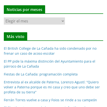
Noticias por meses
N
o
t
Más visto
i
c
El British College de La Cañada ha sido condenado por no
i
frenar un caso de acoso escolar
a
El PP pide la máxima distinción del Ayuntamiento para el
s
párroco de La Cañada
p
o
Fiestas de La Cañada: programación completa
r
Entrevista al ex alcalde de Paterna, Lorenzo Agustí: “Quiero
m
volver a Paterna porque es mi casa y creo que uno debe ser
e
profeta de su tierra"
s
Ferrán Torres vuelve a casa y Foios se rinde a su campeón
e