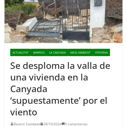
ACTUALITAT
BARRIOS
LA CANYADA
MEDI AMBIENT
PATERNA
Se desploma la valla de
una vivienda en la
Canyada
‘supuestamente’ por el
viento
Beatriz Sambeat
28/10/2024
0 comentarios