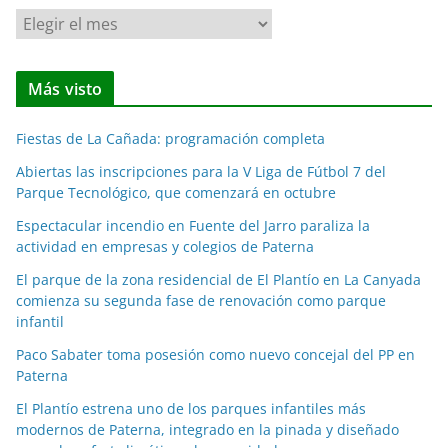
N
o
t
Más visto
i
c
Fiestas de La Cañada: programación completa
i
a
Abiertas las inscripciones para la V Liga de Fútbol 7 del
Parque Tecnológico, que comenzará en octubre
s
p
Espectacular incendio en Fuente del Jarro paraliza la
o
actividad en empresas y colegios de Paterna
r
El parque de la zona residencial de El Plantío en La Canyada
m
comienza su segunda fase de renovación como parque
e
infantil
s
Paco Sabater toma posesión como nuevo concejal del PP en
e
Paterna
s
El Plantío estrena uno de los parques infantiles más
modernos de Paterna, integrado en la pinada y diseñado