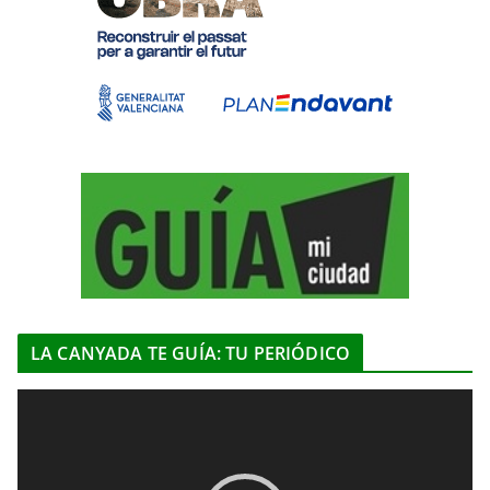
LA CANYADA TE GUÍA: TU PERIÓDICO
R
e
p
r