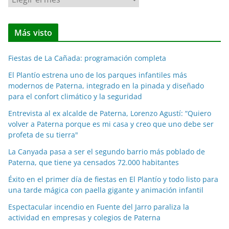
o
t
Más visto
i
c
Fiestas de La Cañada: programación completa
i
a
El Plantío estrena uno de los parques infantiles más
modernos de Paterna, integrado en la pinada y diseñado
s
para el confort climático y la seguridad
p
o
Entrevista al ex alcalde de Paterna, Lorenzo Agustí: “Quiero
volver a Paterna porque es mi casa y creo que uno debe ser
r
profeta de su tierra"
m
e
La Canyada pasa a ser el segundo barrio más poblado de
Paterna, que tiene ya censados 72.000 habitantes
s
e
Éxito en el primer día de fiestas en El Plantío y todo listo para
s
una tarde mágica con paella gigante y animación infantil
Espectacular incendio en Fuente del Jarro paraliza la
actividad en empresas y colegios de Paterna