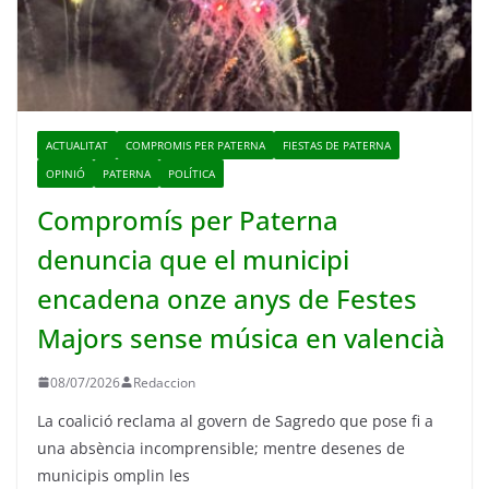
ACTUALITAT
COMPROMIS PER PATERNA
FIESTAS DE PATERNA
OPINIÓ
PATERNA
POLÍTICA
Compromís per Paterna
denuncia que el municipi
encadena onze anys de Festes
Majors sense música en valencià
08/07/2026
Redaccion
La coalició reclama al govern de Sagredo que pose fi a
una absència incomprensible; mentre desenes de
municipis omplin les