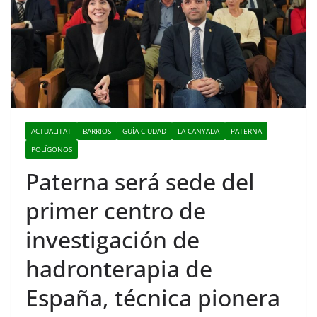
ACTUALITAT
BARRIOS
GUÍA CIUDAD
LA CANYADA
PATERNA
POLÍGONOS
Paterna será sede del
primer centro de
investigación de
hadronterapia de
España, técnica pionera