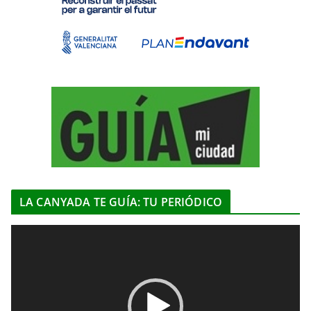
LA CANYADA TE GUÍA: TU PERIÓDICO
R
e
p
r
o