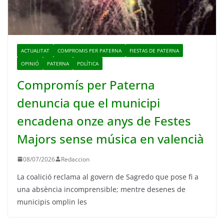
ACTUALITAT
COMPROMIS PER PATERNA
FIESTAS DE PATERNA
OPINIÓ
PATERNA
POLÍTICA
Compromís per Paterna
denuncia que el municipi
encadena onze anys de Festes
Majors sense música en valencià
08/07/2026
Redaccion
La coalició reclama al govern de Sagredo que pose fi a
una absència incomprensible; mentre desenes de
municipis omplin les