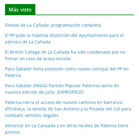
t
Más visto
i
c
Fiestas de La Cañada: programación completa
i
a
El PP pide la máxima distinción del Ayuntamiento para el
párroco de La Cañada
s
p
El British College de La Cañada ha sido condenado por no
o
frenar un caso de acoso escolar
r
Paco Sabater toma posesión como nuevo concejal del PP en
m
Paterna
e
Paco Sabater (NNGG Partido Popular Paterna) opina en
s
nuestra edición de julio: ¡EXPRÓPIESE!
e
Paterna cierra el acceso de nuevos caminos en barranco
s
d’Endolça, la vereda de San Antonio y la Pinaeta del Cel para
combatir vertidos ilegales
Almorzar en La Canyada y en otros locales de Paterna tiene
premio