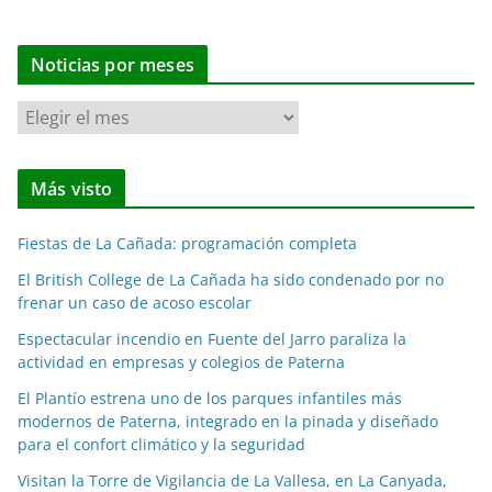
Noticias por meses
N
o
t
Más visto
i
c
Fiestas de La Cañada: programación completa
i
a
El British College de La Cañada ha sido condenado por no
frenar un caso de acoso escolar
s
p
Espectacular incendio en Fuente del Jarro paraliza la
o
actividad en empresas y colegios de Paterna
r
El Plantío estrena uno de los parques infantiles más
m
modernos de Paterna, integrado en la pinada y diseñado
e
para el confort climático y la seguridad
s
Visitan la Torre de Vigilancia de La Vallesa, en La Canyada,