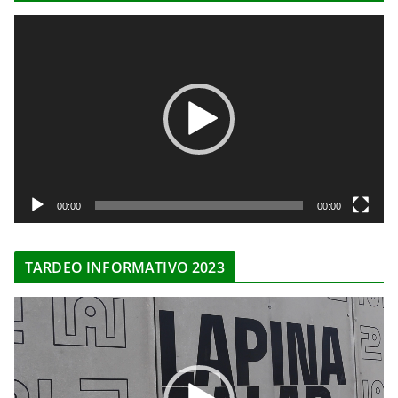
R
e
p
r
o
d
u
c
t
00:00
00:00
o
r
TARDEO INFORMATIVO 2023
d
e
R
v
e
í
p
d
r
e
o