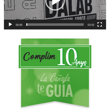
o
d
u
c
t
00:00
03:02
o
r
d
e
v
í
d
e
o