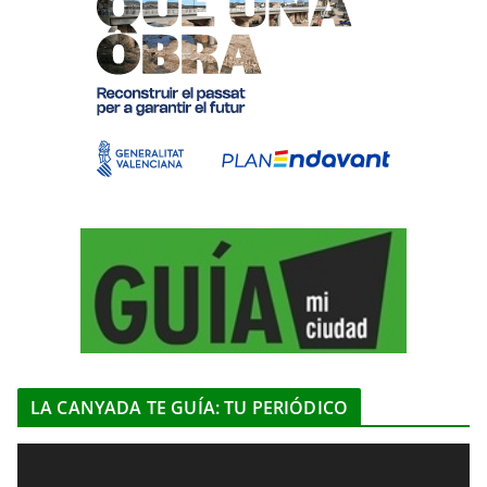
LA CANYADA TE GUÍA: TU PERIÓDICO
R
e