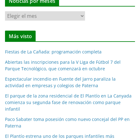
Noticias por meses
N
o
t
Más visto
i
c
Fiestas de La Cañada: programación completa
i
a
Abiertas las inscripciones para la V Liga de Fútbol 7 del
Parque Tecnológico, que comenzará en octubre
s
p
Espectacular incendio en Fuente del Jarro paraliza la
o
actividad en empresas y colegios de Paterna
r
El parque de la zona residencial de El Plantío en La Canyada
m
comienza su segunda fase de renovación como parque
e
infantil
s
Paco Sabater toma posesión como nuevo concejal del PP en
e
Paterna
s
El Plantío estrena uno de los parques infantiles más