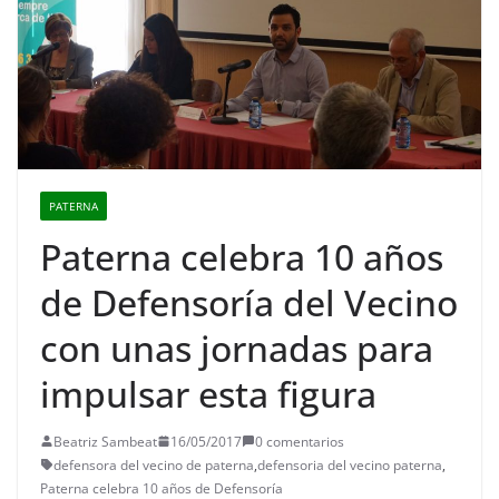
PATERNA
Paterna celebra 10 años
de Defensoría del Vecino
con unas jornadas para
impulsar esta figura
Beatriz Sambeat
16/05/2017
0 comentarios
defensora del vecino de paterna
,
defensoria del vecino paterna
,
Paterna celebra 10 años de Defensoría