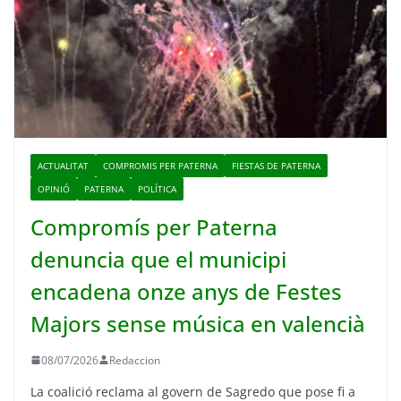
ACTUALITAT
COMPROMIS PER PATERNA
FIESTAS DE PATERNA
OPINIÓ
PATERNA
POLÍTICA
Compromís per Paterna
denuncia que el municipi
encadena onze anys de Festes
Majors sense música en valencià
08/07/2026
Redaccion
La coalició reclama al govern de Sagredo que pose fi a