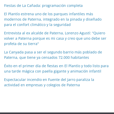
c
Fiestas de La Cañada: programación completa
i
a
El Plantío estrena uno de los parques infantiles más
modernos de Paterna, integrado en la pinada y diseñado
s
para el confort climático y la seguridad
p
o
Entrevista al ex alcalde de Paterna, Lorenzo Agustí: “Quiero
volver a Paterna porque es mi casa y creo que uno debe ser
r
profeta de su tierra"
m
e
La Canyada pasa a ser el segundo barrio más poblado de
Paterna, que tiene ya censados 72.000 habitantes
s
e
Éxito en el primer día de fiestas en El Plantío y todo listo para
s
una tarde mágica con paella gigante y animación infantil
Espectacular incendio en Fuente del Jarro paraliza la
actividad en empresas y colegios de Paterna