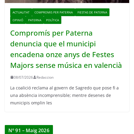
ACTUALITAT
COMPROMIS PER PATERNA
FIESTAS DE PATERNA
OPINIÓ
PATERNA
POLÍTICA
Compromís per Paterna
denuncia que el municipi
encadena onze anys de Festes
Majors sense música en valencià
08/07/2026
Redaccion
La coalició reclama al govern de Sagredo que pose fi a
una absència incomprensible; mentre desenes de
municipis omplin les
Nº 91 – Maig 2026