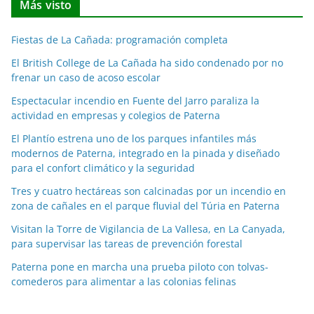
Más visto
i
c
Fiestas de La Cañada: programación completa
i
a
El British College de La Cañada ha sido condenado por no
frenar un caso de acoso escolar
s
p
Espectacular incendio en Fuente del Jarro paraliza la
o
actividad en empresas y colegios de Paterna
r
El Plantío estrena uno de los parques infantiles más
m
modernos de Paterna, integrado en la pinada y diseñado
e
para el confort climático y la seguridad
s
Tres y cuatro hectáreas son calcinadas por un incendio en
e
zona de cañales en el parque fluvial del Túria en Paterna
s
Visitan la Torre de Vigilancia de La Vallesa, en La Canyada,
para supervisar las tareas de prevención forestal
Paterna pone en marcha una prueba piloto con tolvas-
comederos para alimentar a las colonias felinas