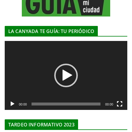
LA CANYADA TE GUÍA: TU PERIÓDICO
R
e
p
r
o
d
u
c
t
00:00
00:00
o
r
TARDEO INFORMATIVO 2023
d