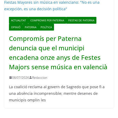
ACTUALITAT
COMPROMIS PER PATERNA
FIESTAS DE PATERNA
OPINIÓ
PATERNA
POLÍTICA
Compromís per Paterna
denuncia que el municipi
encadena onze anys de Festes
Majors sense música en valencià
08/07/2026
Redaccion
La coalició reclama al govern de Sagredo que pose fi a
una absència incomprensible; mentre desenes de
municipis omplin les