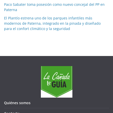
s
Paco Sabater toma posesión como nuevo concejal del PP en
e
Paterna
s
El Plantío estrena uno de los parques infantiles más
modernos de Paterna, integrado en la pinada y diseñado
para el confort climático y la seguridad
Quiénes somos