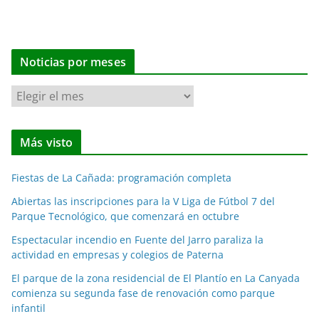
Noticias por meses
N
o
t
Más visto
i
c
Fiestas de La Cañada: programación completa
i
a
Abiertas las inscripciones para la V Liga de Fútbol 7 del
Parque Tecnológico, que comenzará en octubre
s
p
Espectacular incendio en Fuente del Jarro paraliza la
o
actividad en empresas y colegios de Paterna
r
El parque de la zona residencial de El Plantío en La Canyada
m
comienza su segunda fase de renovación como parque
e
infantil