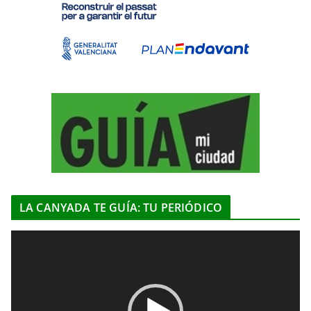
LA CANYADA TE GUÍA: TU PERIÓDICO
R
e
p
r
o