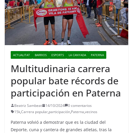
ACTUALITAT
BARRIOS
ESPORTS
LA CANYADA
PATERNA
Multitudinaria carrera
popular bate récords de
participación en Paterna
Beatriz Sambeat
14/10/2024
0 comentarios
15k
,
Carrera popular
,
participación
,
Paterna
,
vecinos
Paterna volvió a demostrar que es la ciudad del
Deporte, cuna y cantera de grandes atletas, tras la