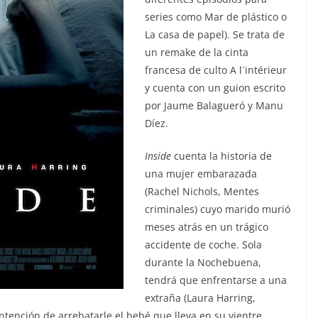
series como Mar de plástico o
La casa de papel). Se trata de
un remake de la cinta
francesa de culto A l´intérieur
y cuenta con un guion escrito
por Jaume Balagueró y Manu
Díez.
Inside
cuenta la historia de
una mujer embarazada
(Rachel Nichols, Mentes
criminales) cuyo marido murió
meses atrás en un trágico
accidente de coche. Sola
durante la Nochebuena,
tendrá que enfrentarse a una
extraña (Laura Harring,
ntención de arrebatarle el bebé que lleva en su vientre.