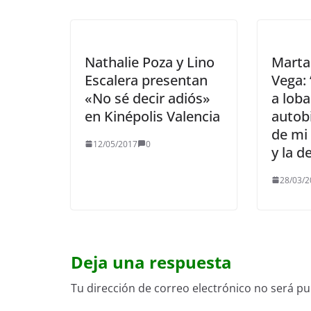
Nathalie Poza y Lino
Marta
Escalera presentan
Vega:
«No sé decir adiós»
a loba
en Kinépolis Valencia
autobi
de mi 
12/05/2017
0
y la d
28/03/2
Deja una respuesta
Tu dirección de correo electrónico no será pu