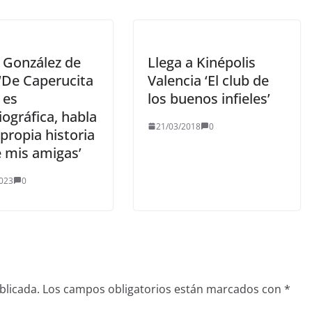
 González de
Llega a Kinépolis
 ‘De Caperucita
Valencia ‘El club de
 es
los buenos infieles’
ográfica, habla
21/03/2018
0
propia historia
e mis amigas’
023
0
blicada.
Los campos obligatorios están marcados con
*