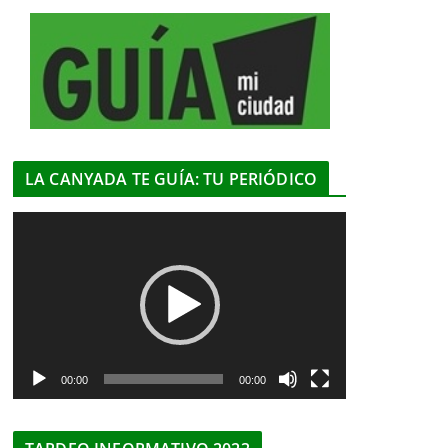
LA CANYADA TE GUÍA: TU PERIÓDICO
R
e
p
r
o
d
u
00:00
00:00
c
t