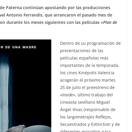
o de Paterna continúan apostando por las producciones
ival Antonio Ferrandis, que arrancaron el pasado mes de
ron durante los meses siguientes con las películas «
Plan de
Dentro de su programación de
presentaciones de las
películas españolas más
importantes de la temporada,
los cines Kinépolis Valencia
acogerán el próximo martes
25 de julio el preestreno de
«
Inside
«, último trabajo del
cineasta sevillano Miguel
Ángel Vivas (responsable de
los largometrajes Reflejos,
Secuestrados y Extinction y de
diferentes episodios para