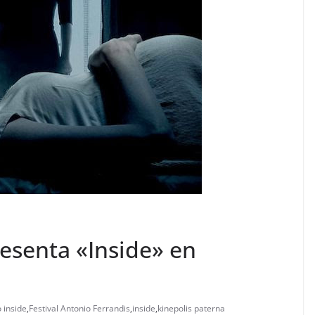
esenta «Inside» en
 inside
,
Festival Antonio Ferrandis
,
inside
,
kinepolis paterna