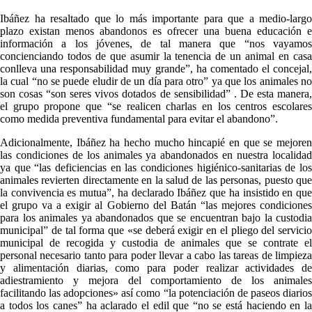
Ibáñez ha resaltado que lo más importante para que a medio-largo
plazo existan menos abandonos es ofrecer una buena educación e
información a los jóvenes, de tal manera que “nos vayamos
concienciando todos de que asumir la tenencia de un animal en casa
conlleva una responsabilidad muy grande”, ha comentado el concejal,
la cual “no se puede eludir de un día para otro” ya que los animales no
son cosas “son seres vivos dotados de sensibilidad” . De esta manera,
el grupo propone que “se realicen charlas en los centros escolares
como medida preventiva fundamental para evitar el abandono”.
Adicionalmente, Ibáñez ha hecho mucho hincapié en que se mejoren
las condiciones de los animales ya abandonados en nuestra localidad
ya que “las deficiencias en las condiciones higiénico-sanitarias de los
animales revierten directamente en la salud de las personas, puesto que
la convivencia es mutua”, ha declarado Ibáñez que ha insistido en que
el grupo va a exigir al Gobierno del Batán “las mejores condiciones
para los animales ya abandonados que se encuentran bajo la custodia
municipal” de tal forma que «se deberá exigir en el pliego del servicio
municipal de recogida y custodia de animales que se contrate el
personal necesario tanto para poder llevar a cabo las tareas de limpieza
y alimentación diarias, como para poder realizar actividades de
adiestramiento y mejora del comportamiento de los animales
facilitando las adopciones» así como “la potenciación de paseos diarios
a todos los canes” ha aclarado el edil que “no se está haciendo en la