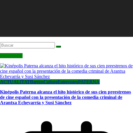
Entrevistas
ACTUALITAT
Barrios
Cultura
Entrevistes
PATERNA
Kinépolis Paterna alcanza el hito histórico de sus cien preestrenos
de cine español con la presentación de la comedia criminal de
Arantxa Echevarría y Susi Sánchez