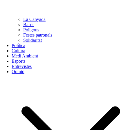
La Canyada
Barris
Polígons
Festes patronals
Solidaritat
Política
Cultura
Medi Ambient
Esports
Entrevistes
Opinió