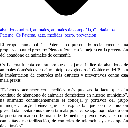
abandono animal
,
animales
,
animales de compañía
,
Ciudadanos
Paterna
,
Cs Paterna
,
gato
,
medidas
,
perro
,
prevención
El grupo municipal Cs Paterna ha presentado recientemente una
propuesta para el próximo Pleno referente a la mejora en la prevención
del abandono de animales de compañía.
Cs Paterna intenta con su propuesta bajar el índice de abandono de
animales domésticos en el municipio exigiendo al Gobierno del Batán
la implantación de controles más estrictos y preventivos contra esta
mala praxis.
“Debemos acometer con medidas más precisas la lacra que aún
continua de abandono de animales domésticos en nuestro municipio”,
ha afirmado contundentemente el concejal y portavoz del grupo
municipal, Jorge Ibáñez que ha explicado que con la moción
presentada “evitaremos que esta mala práctica se siga agrandando con
la puesta en marcha de una serie de medidas preventivas, tales como
campañas de esterilización, de controles de microchip y de adopción
de animales”.