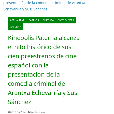
o
ACTUALITAT
BARRIOS
CULTURA
ENTREVISTES
PATERNA
Kinépolis Paterna alcanza
el hito histórico de sus
cien preestrenos de cine
español con la
presentación de la
comedia criminal de
Arantxa Echevarría y Susi
Sánchez
26/05/2026
Redaccion