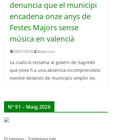
denuncia que el municipi
encadena onze anys de
Festes Majors sense
música en valencià
08/07/2026
Redaccion
La coalició reclama al govern de Sagredo
que pose fi a una absència incomprensible;
mentre desenes de municipis omplin les
Nº 91 – Maig 2026
El tiempo - Tutiempo.net