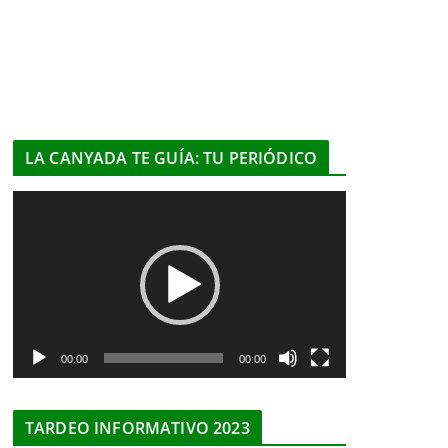
LA CANYADA TE GUÍA: TU PERIÓDICO
R
e
p
r
o
d
u
00:00
00:00
c
t
TARDEO INFORMATIVO 2023
o