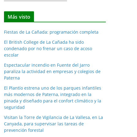
o
t
Más visto
i
c
Fiestas de La Cañada: programación completa
i
a
El British College de La Cañada ha sido
condenado por no frenar un caso de acoso
s
escolar
p
o
Espectacular incendio en Fuente del Jarro
paraliza la actividad en empresas y colegios de
r
Paterna
m
e
El Plantío estrena uno de los parques infantiles
más modernos de Paterna, integrado en la
s
pinada y diseñado para el confort climático y la
e
seguridad
s
Visitan la Torre de Vigilancia de La Vallesa, en La
Canyada, para supervisar las tareas de
prevención forestal