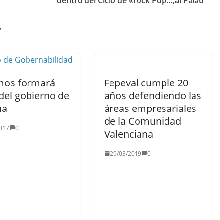
dentro del Ciclo de «rock Pop…,al Palau
r
os formará
Fepeval cumple 20
del gobierno de
años defendiendo las
na
áreas empresariales
de la Comunidad
017
0
Valenciana
29/03/2019
0