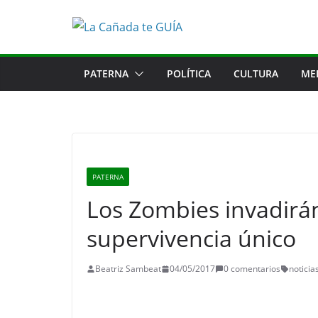
Saltar
al
contenido
PATERNA
POLÍTICA
CULTURA
ME
PATERNA
Los Zombies invadirá
supervivencia único
Beatriz Sambeat
04/05/2017
0 comentarios
noticia