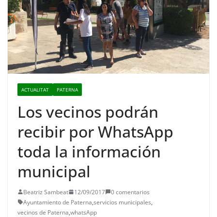
ACTUALITAT
PATERNA
Los vecinos podrán
recibir por WhatsApp
toda la información
municipal
Beatriz Sambeat
12/09/2017
0 comentarios
Ayuntamiento de Paterna
,
servicios municipales
,
vecinos de Paterna
,
whatsApp