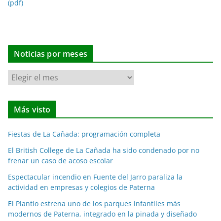
(pdf)
Noticias por meses
N
o
t
Más visto
i
c
Fiestas de La Cañada: programación completa
i
a
El British College de La Cañada ha sido condenado por no
frenar un caso de acoso escolar
s
p
Espectacular incendio en Fuente del Jarro paraliza la
o
actividad en empresas y colegios de Paterna
r
El Plantío estrena uno de los parques infantiles más
m
modernos de Paterna, integrado en la pinada y diseñado