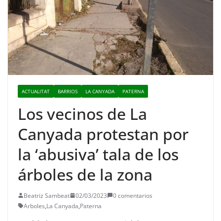
ACTUALITAT
BARRIOS
LA CANYADA
PATERNA
Los vecinos de La
Canyada protestan por
la ‘abusiva’ tala de los
árboles de la zona
Beatriz Sambeat
02/03/2023
0 comentarios
Arboles
,
La Canyada
,
Paterna