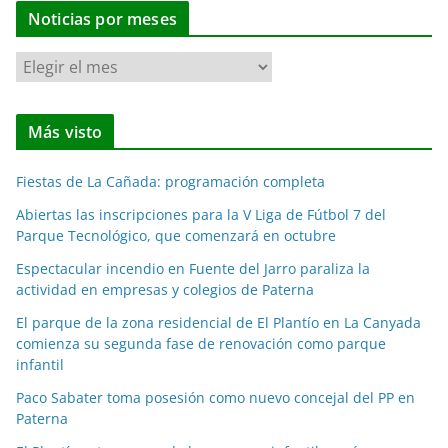
Noticias por meses
N
o
t
Más visto
i
c
Fiestas de La Cañada: programación completa
i
a
Abiertas las inscripciones para la V Liga de Fútbol 7 del
Parque Tecnológico, que comenzará en octubre
s
p
Espectacular incendio en Fuente del Jarro paraliza la
o
actividad en empresas y colegios de Paterna
r
El parque de la zona residencial de El Plantío en La Canyada
m
comienza su segunda fase de renovación como parque
e
infantil
s
Paco Sabater toma posesión como nuevo concejal del PP en
e
Paterna
s