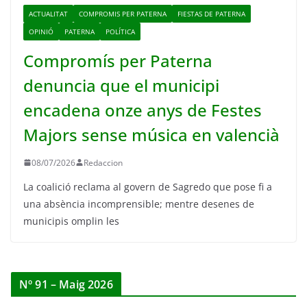
ACTUALITAT
COMPROMIS PER PATERNA
FIESTAS DE PATERNA
OPINIÓ
PATERNA
POLÍTICA
Compromís per Paterna
denuncia que el municipi
encadena onze anys de Festes
Majors sense música en valencià
08/07/2026
Redaccion
La coalició reclama al govern de Sagredo que pose fi a
una absència incomprensible; mentre desenes de
municipis omplin les
Nº 91 – Maig 2026