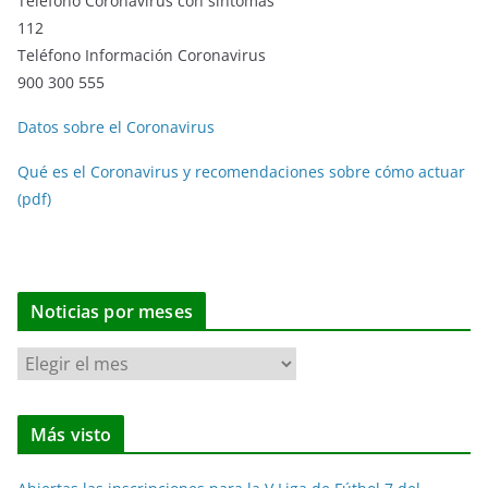
Teléfono Coronavirus con síntomas
112
Teléfono Información Coronavirus
900 300 555
Datos sobre el Coronavirus
Qué es el Coronavirus y recomendaciones sobre cómo actuar
(pdf)
Noticias por meses
N
o
t
Más visto
i
c