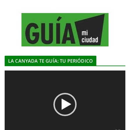
LA CANYADA TE GUÍA: TU PERIÓDICO
R
e
p
r
o
d
u
c