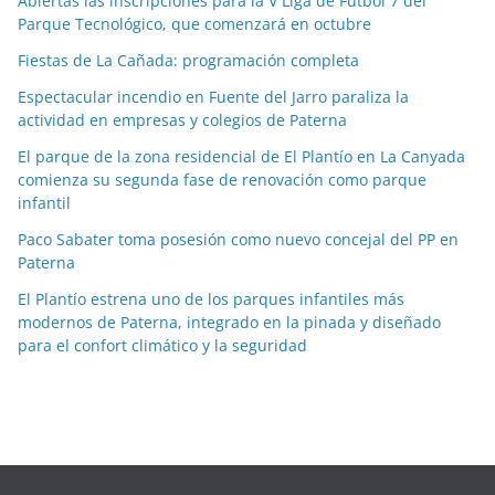
Abiertas las inscripciones para la V Liga de Fútbol 7 del
i
Parque Tecnológico, que comenzará en octubre
a
Fiestas de La Cañada: programación completa
s
p
Espectacular incendio en Fuente del Jarro paraliza la
o
actividad en empresas y colegios de Paterna
r
El parque de la zona residencial de El Plantío en La Canyada
m
comienza su segunda fase de renovación como parque
e
infantil
s
Paco Sabater toma posesión como nuevo concejal del PP en
e
Paterna
s
El Plantío estrena uno de los parques infantiles más
modernos de Paterna, integrado en la pinada y diseñado
para el confort climático y la seguridad