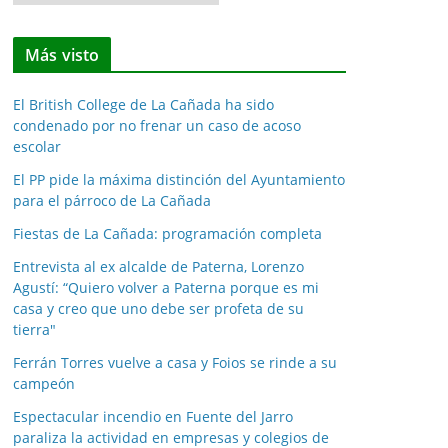
o
t
Más visto
i
c
El British College de La Cañada ha sido
i
condenado por no frenar un caso de acoso
a
escolar
s
El PP pide la máxima distinción del Ayuntamiento
p
para el párroco de La Cañada
o
Fiestas de La Cañada: programación completa
r
m
Entrevista al ex alcalde de Paterna, Lorenzo
e
Agustí: “Quiero volver a Paterna porque es mi
casa y creo que uno debe ser profeta de su
s
tierra"
e
s
Ferrán Torres vuelve a casa y Foios se rinde a su
campeón
Espectacular incendio en Fuente del Jarro
paraliza la actividad en empresas y colegios de