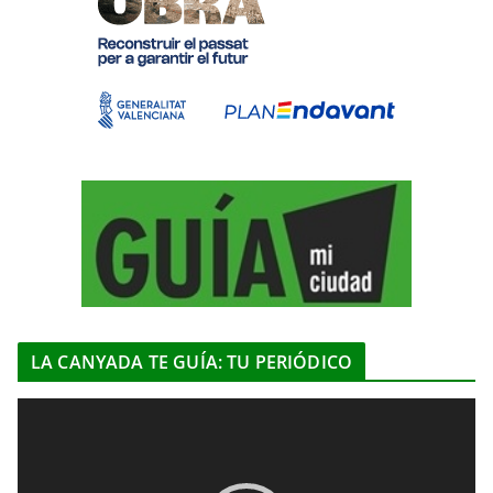
LA CANYADA TE GUÍA: TU PERIÓDICO
R
e
p