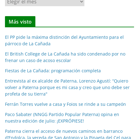
N
o
t
Más visto
i
c
El PP pide la máxima distinción del Ayuntamiento para el
i
párroco de La Cañada
a
El British College de La Cañada ha sido condenado por no
s
frenar un caso de acoso escolar
p
o
Fiestas de La Cañada: programación completa
r
Entrevista al ex alcalde de Paterna, Lorenzo Agustí: “Quiero
m
volver a Paterna porque es mi casa y creo que uno debe ser
e
profeta de su tierra"
s
Ferrán Torres vuelve a casa y Foios se rinde a su campeón
e
Paco Sabater (NNGG Partido Popular Paterna) opina en
s
nuestra edición de julio: ¡EXPRÓPIESE!
Paterna cierra el acceso de nuevos caminos en barranco
d’Endolça, la vereda de San Antonio y la Pinaeta del Cel para