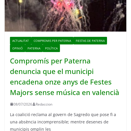
ACTUALITAT
COMPROMIS PER PATERNA
FIESTAS DE PATERNA
OPINIÓ
PATERNA
POLÍTICA
Compromís per Paterna
denuncia que el municipi
encadena onze anys de Festes
Majors sense música en valencià
08/07/2026
Redaccion
La coalició reclama al govern de Sagredo que pose fi a
una absència incomprensible; mentre desenes de
municipis omplin les