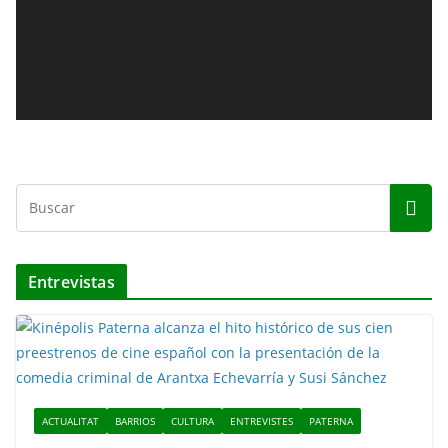
o
d
u
c
t
o
r
d
e
v
í
d
Entrevistas
e
o
ACTUALITAT
BARRIOS
CULTURA
ENTREVISTES
PATERNA