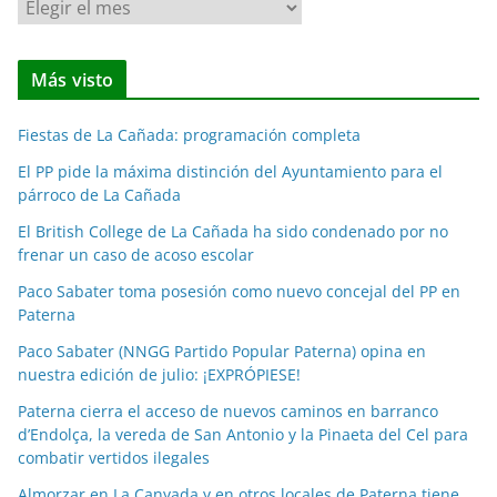
N
o
t
Más visto
i
c
Fiestas de La Cañada: programación completa
i
a
El PP pide la máxima distinción del Ayuntamiento para el
párroco de La Cañada
s
p
El British College de La Cañada ha sido condenado por no
o
frenar un caso de acoso escolar
r
Paco Sabater toma posesión como nuevo concejal del PP en
m
Paterna
e
Paco Sabater (NNGG Partido Popular Paterna) opina en
s
nuestra edición de julio: ¡EXPRÓPIESE!
e
Paterna cierra el acceso de nuevos caminos en barranco
s
d’Endolça, la vereda de San Antonio y la Pinaeta del Cel para
combatir vertidos ilegales
Almorzar en La Canyada y en otros locales de Paterna tiene