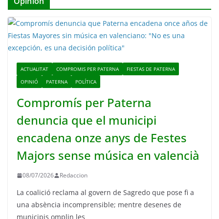
Opinión
ACTUALITAT
COMPROMIS PER PATERNA
FIESTAS DE PATERNA
OPINIÓ
PATERNA
POLÍTICA
Compromís per Paterna
denuncia que el municipi
encadena onze anys de Festes
Majors sense música en valencià
08/07/2026
Redaccion
La coalició reclama al govern de Sagredo que pose fi a
una absència incomprensible; mentre desenes de
municipis omplin les