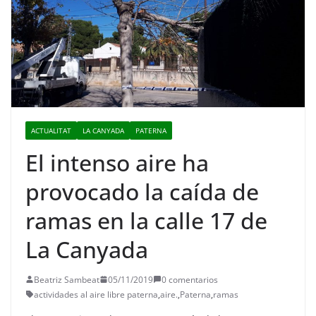
ACTUALITAT
LA CANYADA
PATERNA
El intenso aire ha
provocado la caída de
ramas en la calle 17 de
La Canyada
Beatriz Sambeat
05/11/2019
0 comentarios
actividades al aire libre paterna
,
aire.
,
Paterna
,
ramas