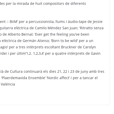
des per la mirada de huit compositors de diferents
ent :: BiiM’ per a percussionista, llums i àudio-tape de Jessie
guitarra elèctrica de Camilo Méndez San Juan; ‘Ritratto senza
o de Alberto Bernal; ‘Ever get the feeling you’ve been
rra elèctrica de Germán Alonso; ‘Born to be wild’ per a un
agio’ per a tres intèrprets escoltant Bruckner de Carolyn
idei i per últim’1,2. 1,2,3,4’ per a quatre intèrprets de Gavin
ncià de Cultura continuarà els dies 21, 22 i 23 de juny amb tres
‘Plaerdemavida Ensemble’ ‘Nordic affect’ i per a tancar el
e València