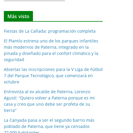
o
t
Más visto
i
c
Fiestas de La Cañada: programación completa
i
a
El Plantío estrena uno de los parques infantiles
más modernos de Paterna, integrado en la
s
pinada y diseñado para el confort climático y la
p
seguridad
o
Abiertas las inscripciones para la V Liga de Fútbol
r
7 del Parque Tecnológico, que comenzará en
m
octubre
e
Entrevista al ex alcalde de Paterna, Lorenzo
s
Agustí: “Quiero volver a Paterna porque es mi
e
casa y creo que uno debe ser profeta de su
s
tierra"
La Canyada pasa a ser el segundo barrio más
poblado de Paterna, que tiene ya censados
72.000 habitantes