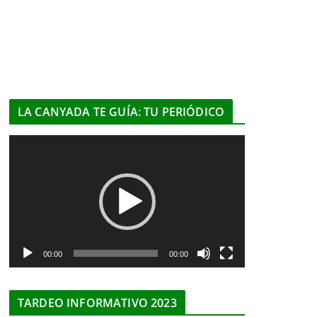
LA CANYADA TE GUÍA: TU PERIÓDICO
R
e
p
r
o
d
u
00:00
00:00
c
t
TARDEO INFORMATIVO 2023
o