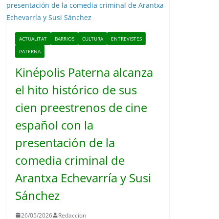
o
ACTUALITAT
BARRIOS
CULTURA
ENTREVISTES
PATERNA
Kinépolis Paterna alcanza
el hito histórico de sus
cien preestrenos de cine
español con la
presentación de la
comedia criminal de
Arantxa Echevarría y Susi
Sánchez
26/05/2026
Redaccion