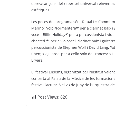
obres/cançons del repertori universal reinventa
estètiques.
Les peces del programa són:
‘
Ritual I :: Commitm
Marino; ‘Volpi/Formentera
*’
per a clarinet baix i
voce – Billie Holiday
*’
per a percussionista i víde
cheated?
*’
per a violoncel, clarinet baix i guita
percussionista de Stephen Wolf i David Lang; ‘Ad
Chen; ‘Gagliarda’ per a cello solo de Francesco Fil
Bryars.
El festival Ensems, organitzat per l’Institut Vale
concerta al Palau de la Música de les formacions 
festival l’actuació el 23 de juny de l’Orquestra d
Post Views:
826