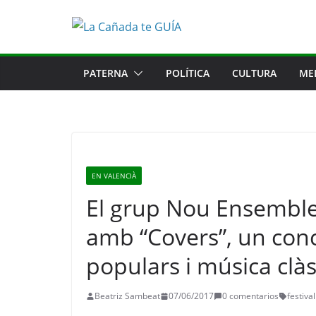
Saltar
al
contenido
PATERNA
POLÍTICA
CULTURA
ME
EN VALENCIÀ
El grup Nou Ensemble 
amb “Covers”, un conc
populars i música clàs
Beatriz Sambeat
07/06/2017
0 comentarios
festiva