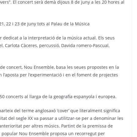
vers”.
El concert serà demà dijous 8 de juny a les 20 hores al
21, 22 i 23 de juny tots al Palau de la Música
dedicat a la interpretació de la música actual. Els seus
l, Carlota Càceres, percussió, Davida romero-Pascual,
l de concert, Nou Ensemble, basa les seues propostes en la
n l’aposta per l’experimentació i en el foment de projectes
50 concerts al llarga de la geografia espanyola i europea.
teix del terme anglosaxó ‘cover’ que literalment significa
itat del segle XX va passar a utilitzar-se per a denominar les
terioritat per altres músics. Partint de la premissa de
m la popular Nou Ensemble proposa un recorregut per