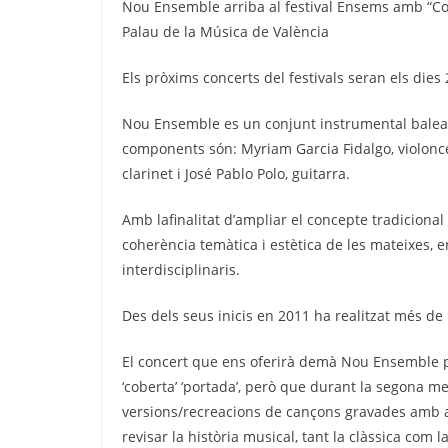
Nou Ensemble arriba al festival Ensems amb “Co
Palau de la Música de València
Els pròxims concerts del festivals seran els dies 
Nou Ensemble es un conjunt instrumental balear 
components són: Myriam Garcia Fidalgo, violonce
clarinet i José Pablo Polo, guitarra.
Amb lafinalitat d’ampliar el concepte tradiciona
coherència temàtica i estètica de les mateixes, e
interdisciplinaris.
Des dels seus inicis en 2011 ha realitzat més de 
El concert que ens oferirà demà Nou Ensemble par
‘coberta’ ‘portada’, però que durant la segona me
versions/recreacions de cançons gravades amb an
revisar la història musical, tant la clàssica co