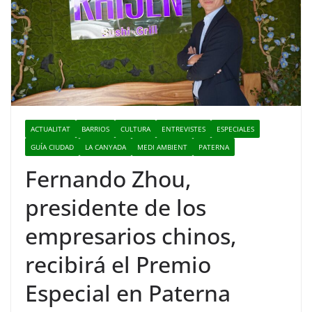
ACTUALITAT
BARRIOS
CULTURA
ENTREVISTES
ESPECIALES
GUÍA CIUDAD
LA CANYADA
MEDI AMBIENT
PATERNA
Fernando Zhou,
presidente de los
empresarios chinos,
recibirá el Premio
Especial en Paterna