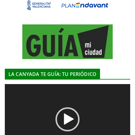
LA CANYADA TE GUÍA: TU PERIÓDICO
R
e
p
r
o
d
u