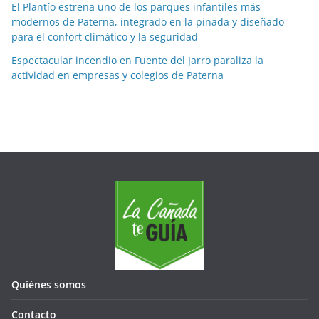
El Plantío estrena uno de los parques infantiles más
s
modernos de Paterna, integrado en la pinada y diseñado
para el confort climático y la seguridad
Espectacular incendio en Fuente del Jarro paraliza la
actividad en empresas y colegios de Paterna
Quiénes somos
Contacto