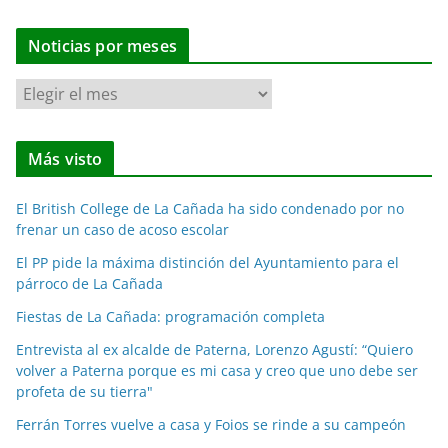
Noticias por meses
N
o
t
Más visto
i
c
El British College de La Cañada ha sido condenado por no
i
frenar un caso de acoso escolar
a
El PP pide la máxima distinción del Ayuntamiento para el
s
párroco de La Cañada
p
o
Fiestas de La Cañada: programación completa
r
Entrevista al ex alcalde de Paterna, Lorenzo Agustí: “Quiero
m
volver a Paterna porque es mi casa y creo que uno debe ser
e
profeta de su tierra"
s
Ferrán Torres vuelve a casa y Foios se rinde a su campeón
e