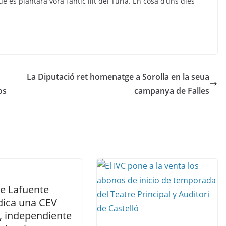
 es plantarà vora l’antic llit del Túria. En cosa d’uns dies
La Diputació ret homenatge a Sorolla en la seua
os
campanya de Falles
te Lafuente
dica una CEV
, independiente