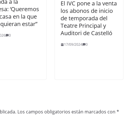
da a la
El IVC pone a la venta
sa: ‘Queremos
los abonos de inicio
 casa en la que
de temporada del
quieran estar”
Teatre Principal y
Auditori de Castelló
026
0
17/09/2024
0
blicada.
Los campos obligatorios están marcados con
*