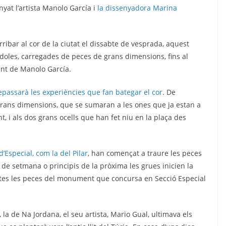
yat l’artista Manolo García i
la dissenyadora Marina
rribar al cor de la ciutat el dissabte de vesprada, aquest
doles, carregades de peces de grans dimensions, fins al
ent de Manolo García.
 repassarà les experiències que fan bategar el cor
. De
 grans dimensions, que se sumaran a les ones que ja estan a
 i als dos grans ocells que han fet niu en la plaça des
’Especial, com la del Pilar
, han començat a traure les peces
p de setmana o principis de la pròxima les grues inicien la
 totes les peces del monument que concursa en Secció Especial
 la de Na Jordana, el seu artista, Mario Gual, ultimava els