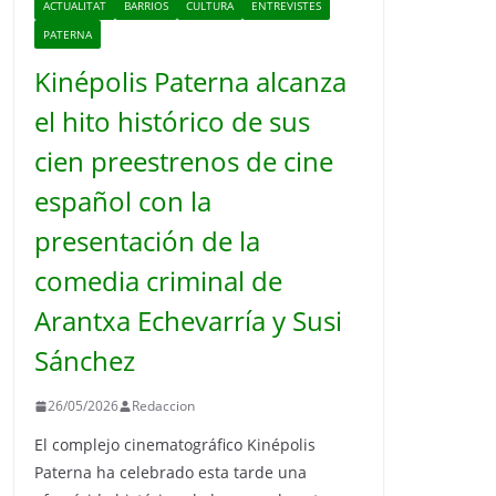
ACTUALITAT
BARRIOS
CULTURA
ENTREVISTES
PATERNA
Kinépolis Paterna alcanza
el hito histórico de sus
cien preestrenos de cine
español con la
presentación de la
comedia criminal de
Arantxa Echevarría y Susi
Sánchez
26/05/2026
Redaccion
El complejo cinematográfico Kinépolis
Paterna ha celebrado esta tarde una