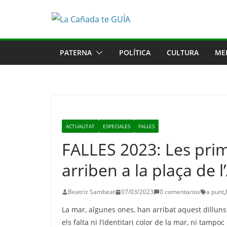
Saltar
al
contenido
PATERNA
POLÍTICA
CULTURA
ME
ACTUALITAT
ESPECIALES
FALLES
FALLES 2023: Les pri
arriben a la plaça de 
Beatriz Sambeat
07/03/2023
0 comentarios
a punt
,
La mar, algunes ones, han arribat aquest dilluns
els falta ni l’identitari color de la mar, ni tam