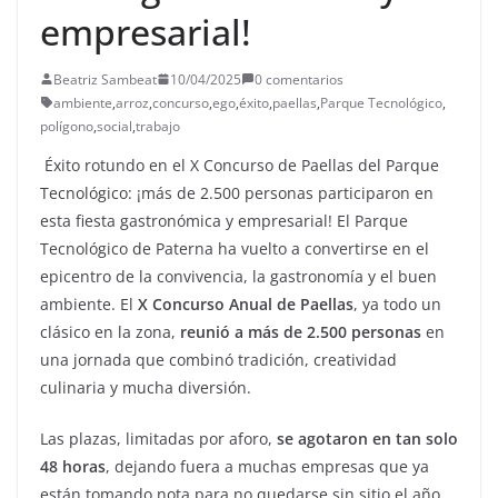
empresarial!
Beatriz Sambeat
10/04/2025
0 comentarios
ambiente
,
arroz
,
concurso
,
ego
,
éxito
,
paellas
,
Parque Tecnológico
,
polígono
,
social
,
trabajo
Éxito rotundo en el X Concurso de Paellas del Parque
Tecnológico: ¡más de 2.500 personas participaron en
esta fiesta gastronómica y empresarial! El Parque
Tecnológico de Paterna ha vuelto a convertirse en el
epicentro de la convivencia, la gastronomía y el buen
ambiente. El
X Concurso Anual de Paellas
, ya todo un
clásico en la zona,
reunió a más de 2.500 personas
en
una jornada que combinó tradición, creatividad
culinaria y mucha diversión.
Las plazas, limitadas por aforo,
se agotaron en tan solo
48 horas
, dejando fuera a muchas empresas que ya
están tomando nota para no quedarse sin sitio el año