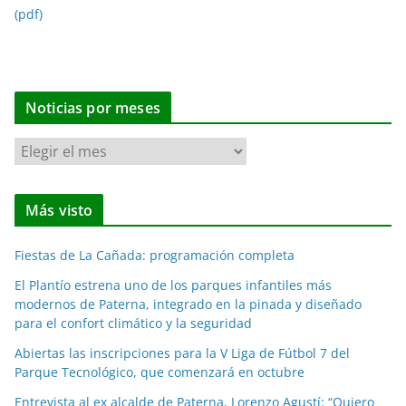
(pdf)
Noticias por meses
N
o
t
Más visto
i
c
Fiestas de La Cañada: programación completa
i
a
El Plantío estrena uno de los parques infantiles más
modernos de Paterna, integrado en la pinada y diseñado
s
para el confort climático y la seguridad
p
o
Abiertas las inscripciones para la V Liga de Fútbol 7 del
Parque Tecnológico, que comenzará en octubre
r
m
Entrevista al ex alcalde de Paterna, Lorenzo Agustí: “Quiero