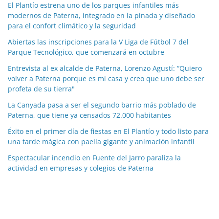
a
El Plantío estrena uno de los parques infantiles más
modernos de Paterna, integrado en la pinada y diseñado
s
para el confort climático y la seguridad
p
o
Abiertas las inscripciones para la V Liga de Fútbol 7 del
Parque Tecnológico, que comenzará en octubre
r
m
Entrevista al ex alcalde de Paterna, Lorenzo Agustí: “Quiero
e
volver a Paterna porque es mi casa y creo que uno debe ser
profeta de su tierra"
s
e
La Canyada pasa a ser el segundo barrio más poblado de
s
Paterna, que tiene ya censados 72.000 habitantes
Éxito en el primer día de fiestas en El Plantío y todo listo para
una tarde mágica con paella gigante y animación infantil
Espectacular incendio en Fuente del Jarro paraliza la
actividad en empresas y colegios de Paterna