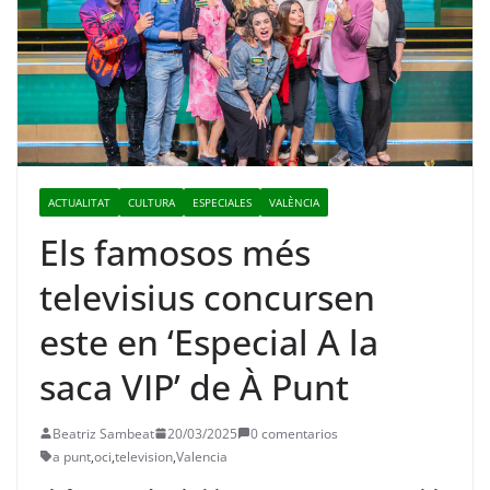
ACTUALITAT
CULTURA
ESPECIALES
VALÈNCIA
Els famosos més
televisius concursen
este en ‘Especial A la
saca VIP’ de À Punt
Beatriz Sambeat
20/03/2025
0 comentarios
a punt
,
oci
,
television
,
Valencia