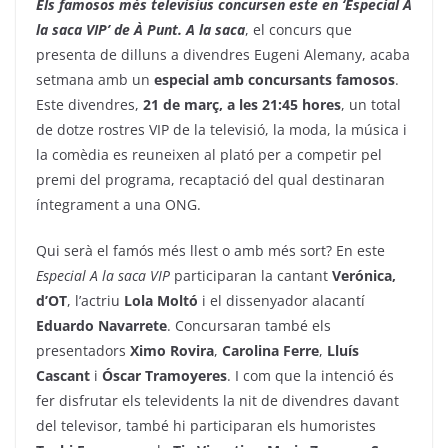
Els famosos més televisius concursen este en ‘Especial A
la saca VIP’ de À Punt. A la saca
, el concurs que
presenta de dilluns a divendres Eugeni Alemany, acaba
setmana amb un
especial amb concursants famosos
.
Este divendres,
21 de març, a les 21:45 hores
, un total
de dotze rostres VIP de la televisió, la moda, la música i
la comèdia es reuneixen al plató per a competir pel
premi del programa, recaptació del qual destinaran
íntegrament a una ONG.
Qui serà el famós més llest o amb més sort? En este
Especial A la saca VIP
participaran la cantant
Verónica,
d’OT
, l’actriu
Lola Moltó
i el dissenyador alacantí
Eduardo Navarrete
. Concursaran també els
presentadors
Ximo Rovira
,
Carolina Ferre
,
Lluís
Cascant
i
Óscar Tramoyeres
. I com que la intenció és
fer disfrutar els televidents la nit de divendres davant
del televisor, també hi participaran els humoristes