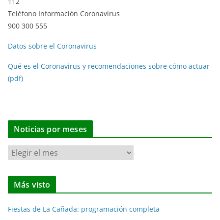
112
Teléfono Información Coronavirus
900 300 555
Datos sobre el Coronavirus
Qué es el Coronavirus y recomendaciones sobre cómo actuar
(pdf)
Noticias por meses
N
o
t
Más visto
i
c
Fiestas de La Cañada: programación completa
i