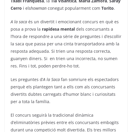
Txabi Franquesa
, la
Tia Visantica
,
Maria Zamora
,
Saray
Cerro
i el
showman
conegut popularment com
Torito
.
A la saca
és un divertit i emocionant concurs en què es
posa a prova la
rapidesa mental
dels concursants a
l’hora de respondre a una sèrie de preguntes i d’escollir
la saca que passa per una cinta transportadora amb la
resposta adequada. Si trien una resposta correcta,
guanyen diners. Si en trien una incorrecta, no sumen
res. Fins i tot, poden perdre-ho tot.
Les preguntes d’
A la Saca
fan somriure els espectadors
perquè els plantegen tant a ells com als concursants
divertits dubtes carregats d’humor blanc i curiositats
per a tota la família.
El concurs seguirà la tradicional dinàmica
d’eliminatòries prèvies entre els concursants embogits
durant una competició molt divertida. Els tres millors