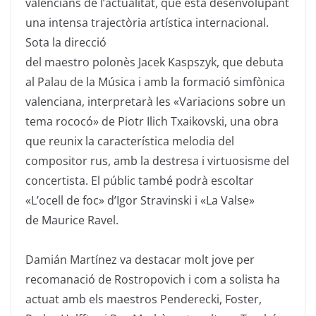
valencians de l’actualitat, que està desenvolupant
una intensa trajectòria artística internacional.
Sota la direcció
del
maestro
polonès
Jacek
Kaspszyk
, que debuta
al Palau de la Música i amb la formació simfònica
valenciana, interpretarà les «Variacions sobre un
tema rococó» de
Piotr
Ilich
Txaikovski, una obra
que
reunix
la característica melodia del
compositor rus, amb la destresa i virtuosisme del
concertista. El públic també podrà escoltar
«L’ocell de foc» d’
Igor
Stravinski i «La
Valse
»
de
Maurice
Ravel.
Damián
Martínez va destacar molt jove per
recomanació de
Rostropovich
i com a solista ha
actuat amb els
maestros
Penderecki
,
Foster
,