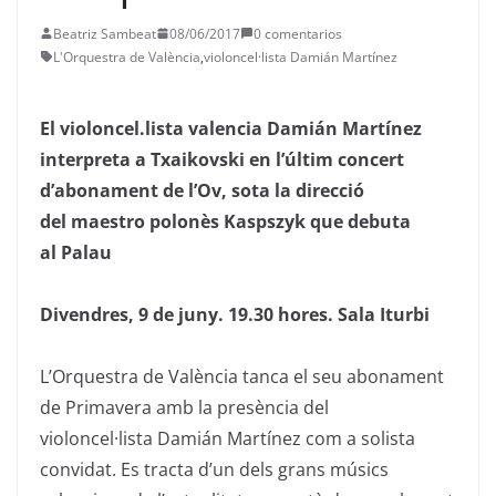
Beatriz Sambeat
08/06/2017
0 comentarios
L'Orquestra de València
,
violoncel·lista Damián Martínez
El violoncel.lista valencia Damián Martínez
interpreta a Txaikovski en l’últim concert
d’abonament de l’Ov, sota la direcció
del
maestro
polonès
Kaspszyk
que debuta
al
Palau
Divendres, 9 de juny. 19.30 hores. Sala
Iturbi
L’Orquestra de València tanca el seu abonament
de Primavera amb la presència del
violoncel·lista
Damián
Martínez com a solista
convidat. Es tracta d’un dels grans músics