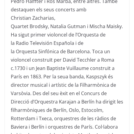
Pedro
Halffter
i Ros
Marbà
, entre altres. També
destaquen els seus concerts amb
Christian
Zacharias
,
Quartet
Brodsky
,
Natalia
Gutman
i
Mischa
Maisky
.
Ha sigut primer violoncel de l’
Orquesta
de
la
Radio
Televisión
Española
i de
la
Orquesta
Sinfónica
de Barcelona. Toca un
violoncel construït per David
Tecchler
a Roma
c.1730 i un
Jean
Baptiste
Vuillaume
construït a
París en 1863. Per la seua banda,
Kaspszyk
és
director musical i artístic de la Filharmònica de
Varsòvia. Des del seu èxit en el Concurs de
Direcció d’Orquestra
Karajan
a Berlín ha dirigit les
filharmòniques de Berlín, Oslo, Estocolm,
Rotterdam i Txeca, orquestres de les ràdios de
Baviera i Berlín i orquestres de París. Col·labora