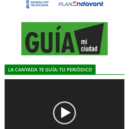
LA CANYADA TE GUÍA: TU PERIÓDICO
R
e
p
r
o
d
u