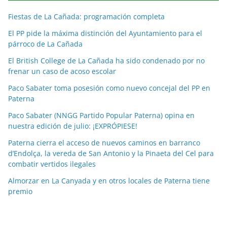
c
Fiestas de La Cañada: programación completa
i
a
El PP pide la máxima distinción del Ayuntamiento para el
párroco de La Cañada
s
p
El British College de La Cañada ha sido condenado por no
o
frenar un caso de acoso escolar
r
Paco Sabater toma posesión como nuevo concejal del PP en
m
Paterna
e
Paco Sabater (NNGG Partido Popular Paterna) opina en
s
nuestra edición de julio: ¡EXPRÓPIESE!
e
Paterna cierra el acceso de nuevos caminos en barranco
s
d’Endolça, la vereda de San Antonio y la Pinaeta del Cel para
combatir vertidos ilegales
Almorzar en La Canyada y en otros locales de Paterna tiene
premio