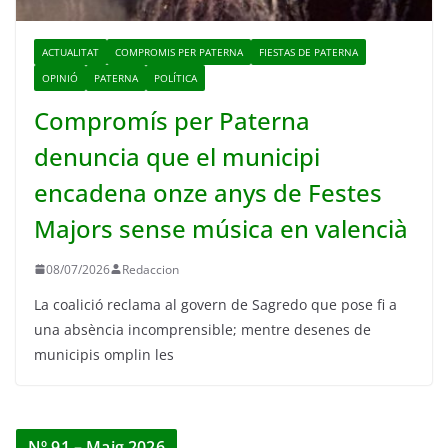
ACTUALITAT
COMPROMIS PER PATERNA
FIESTAS DE PATERNA
OPINIÓ
PATERNA
POLÍTICA
Compromís per Paterna
denuncia que el municipi
encadena onze anys de Festes
Majors sense música en valencià
08/07/2026
Redaccion
La coalició reclama al govern de Sagredo que pose fi a
una absència incomprensible; mentre desenes de
municipis omplin les
Nº 91 – Maig 2026