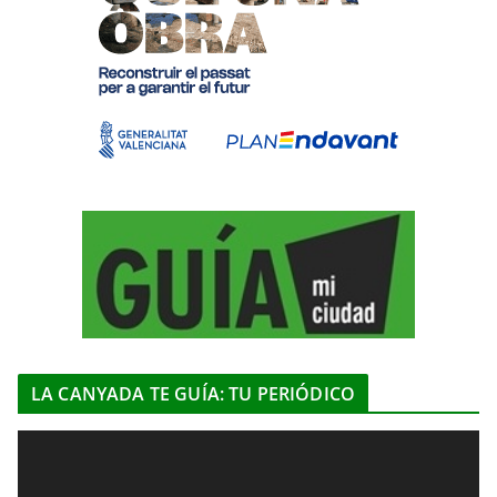
LA CANYADA TE GUÍA: TU PERIÓDICO
R
e