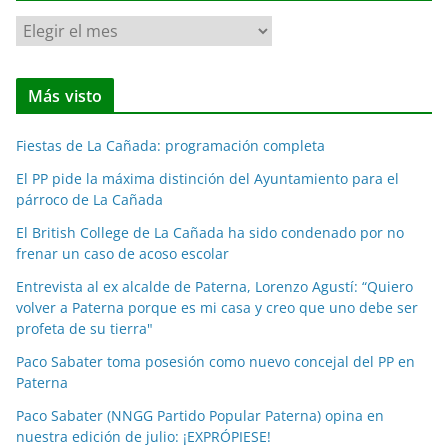
N
o
t
Más visto
i
c
Fiestas de La Cañada: programación completa
i
a
El PP pide la máxima distinción del Ayuntamiento para el
párroco de La Cañada
s
p
El British College de La Cañada ha sido condenado por no
o
frenar un caso de acoso escolar
r
Entrevista al ex alcalde de Paterna, Lorenzo Agustí: “Quiero
m
volver a Paterna porque es mi casa y creo que uno debe ser
e
profeta de su tierra"
s
Paco Sabater toma posesión como nuevo concejal del PP en
e
Paterna
s
Paco Sabater (NNGG Partido Popular Paterna) opina en
nuestra edición de julio: ¡EXPRÓPIESE!