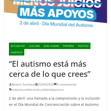
ACTUALITAT
CULTURA
GUÍA CIUDAD
PATERNA
POLÍTICA
VALÈNCIA
“El autismo está más
cerca de lo que crees”
Beatriz Sambeat
02/04/2026
0 comentarios
autismo
,
celebración
,
celebridad
,
cerca
2 de abril: una llamada a la comprensión y la inclusión
en el Día Mundial de Concienciación sobre el Autismo