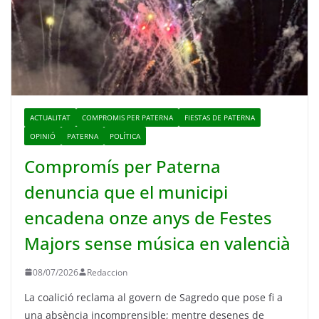
ACTUALITAT
COMPROMIS PER PATERNA
FIESTAS DE PATERNA
OPINIÓ
PATERNA
POLÍTICA
Compromís per Paterna
denuncia que el municipi
encadena onze anys de Festes
Majors sense música en valencià
08/07/2026
Redaccion
La coalició reclama al govern de Sagredo que pose fi a
una absència incomprensible; mentre desenes de