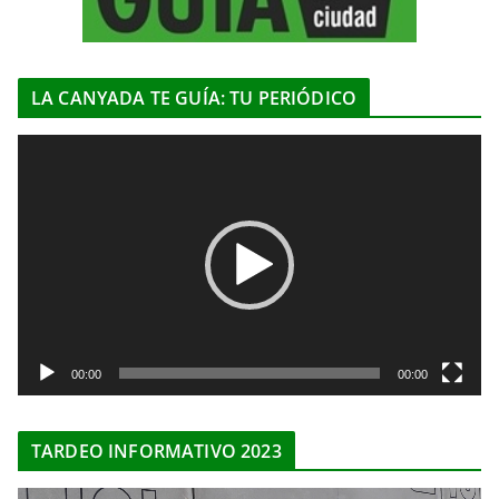
LA CANYADA TE GUÍA: TU PERIÓDICO
R
e
p
r
o
d
u
c
t
00:00
00:00
o
r
TARDEO INFORMATIVO 2023
d
e