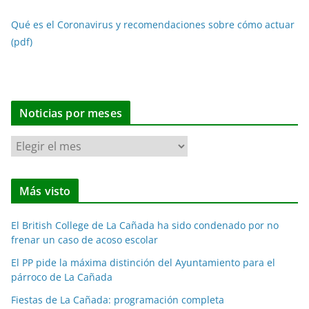
Qué es el Coronavirus y recomendaciones sobre cómo actuar
(pdf)
Noticias por meses
N
o
t
Más visto
i
c
El British College de La Cañada ha sido condenado por no
i
frenar un caso de acoso escolar
a
El PP pide la máxima distinción del Ayuntamiento para el
s
párroco de La Cañada
p
o
Fiestas de La Cañada: programación completa