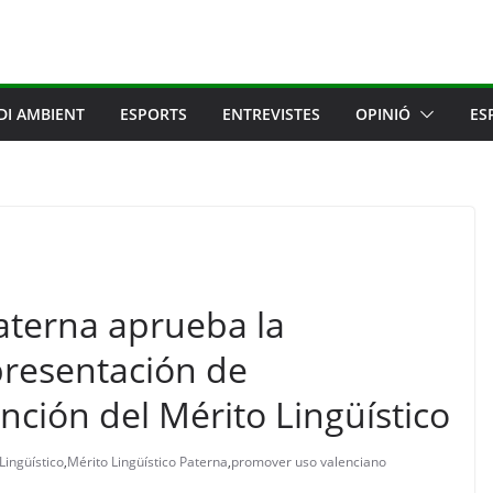
DI AMBIENT
ESPORTS
ENTREVISTES
OPINIÓ
ES
aterna aprueba la
presentación de
inción del Mérito Lingüístico
Lingüístico
,
Mérito Lingüístico Paterna
,
promover uso valenciano