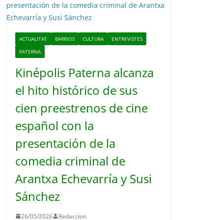
o
ACTUALITAT
BARRIOS
CULTURA
ENTREVISTES
PATERNA
Kinépolis Paterna alcanza
el hito histórico de sus
cien preestrenos de cine
español con la
presentación de la
comedia criminal de
Arantxa Echevarría y Susi
Sánchez
26/05/2026
Redaccion