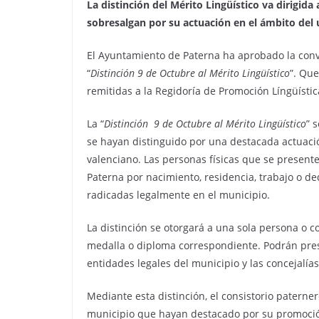
La distinción del Mérito Lingüístico va dirigid
sobresalgan por su actuación en el ámbito del 
El Ayuntamiento de Paterna ha aprobado la conv
“
Distinción 9 de Octubre al Mérito Lingüístico
”. Que
remitidas a la Regidoría de Promoción Língüístic
La “
Distinción
9 de Octubre al Mérito Lingüístico
” 
se hayan distinguido por una destacada actuació
valenciano. Las personas físicas que se present
Paterna por nacimiento, residencia, trabajo o de
radicadas legalmente en el municipio.
La distinción se otorgará a una sola persona o col
medalla o diploma correspondiente. Podrán pre
entidades legales del municipio y las concejalía
Mediante esta distinción, el consistorio paterne
municipio que hayan destacado por su promoció