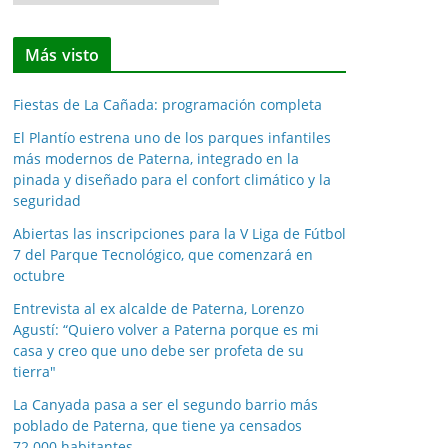
o
t
Más visto
i
c
Fiestas de La Cañada: programación completa
i
a
El Plantío estrena uno de los parques infantiles
más modernos de Paterna, integrado en la
s
pinada y diseñado para el confort climático y la
p
seguridad
o
Abiertas las inscripciones para la V Liga de Fútbol
r
7 del Parque Tecnológico, que comenzará en
m
octubre
e
Entrevista al ex alcalde de Paterna, Lorenzo
s
Agustí: “Quiero volver a Paterna porque es mi
e
casa y creo que uno debe ser profeta de su
s
tierra"
La Canyada pasa a ser el segundo barrio más
poblado de Paterna, que tiene ya censados
72.000 habitantes