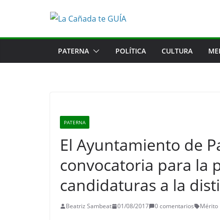
Saltar
al
contenido
PATERNA
POLÍTICA
CULTURA
ME
PATERNA
El Ayuntamiento de P
convocatoria para la 
candidaturas a la dist
Beatriz Sambeat
01/08/2017
0 comentarios
Mérito 