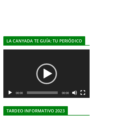
LA CANYADA TE GUÍA: TU PERIÓDICO
R
e
p
r
o
d
u
00:00
00:00
c
t
TARDEO INFORMATIVO 2023
o