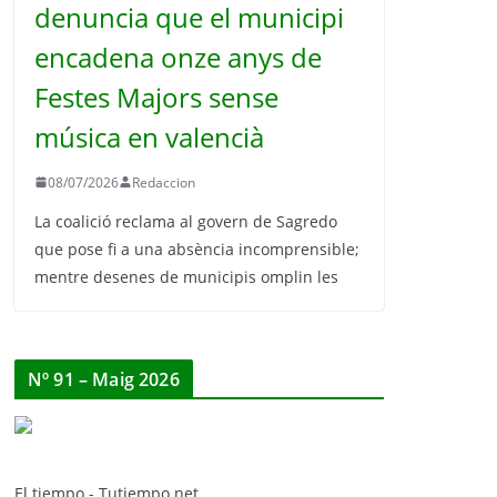
denuncia que el municipi
encadena onze anys de
Festes Majors sense
música en valencià
08/07/2026
Redaccion
La coalició reclama al govern de Sagredo
que pose fi a una absència incomprensible;
mentre desenes de municipis omplin les
Nº 91 – Maig 2026
El tiempo - Tutiempo.net