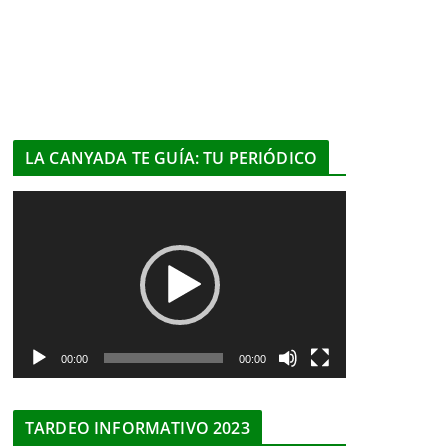
LA CANYADA TE GUÍA: TU PERIÓDICO
R
e
p
r
o
d
u
00:00
00:00
c
t
TARDEO INFORMATIVO 2023
o