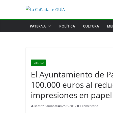
Saltar
al
contenido
PATERNA
POLÍTICA
CULTURA
ME
PATERNA
El Ayuntamiento de P
100.000 euros al redu
impresiones en papel
Beatriz Sambeat
02/08/2017
1 comentario