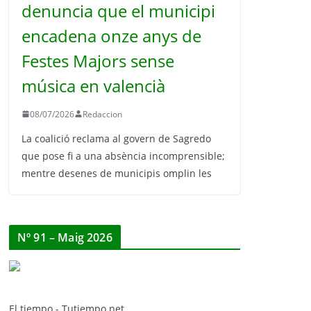
denuncia que el municipi
encadena onze anys de
Festes Majors sense
música en valencià
08/07/2026
Redaccion
La coalició reclama al govern de Sagredo
que pose fi a una absència incomprensible;
mentre desenes de municipis omplin les
Nº 91 – Maig 2026
El tiempo - Tutiempo.net