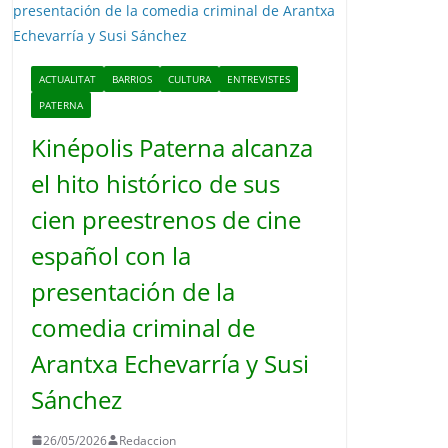
o
ACTUALITAT
BARRIOS
CULTURA
ENTREVISTES
PATERNA
Kinépolis Paterna alcanza
el hito histórico de sus
cien preestrenos de cine
español con la
presentación de la
comedia criminal de
Arantxa Echevarría y Susi
Sánchez
26/05/2026
Redaccion