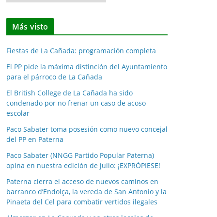
o
t
Más visto
i
c
Fiestas de La Cañada: programación completa
i
a
El PP pide la máxima distinción del Ayuntamiento
para el párroco de La Cañada
s
p
El British College de La Cañada ha sido
o
condenado por no frenar un caso de acoso
escolar
r
m
Paco Sabater toma posesión como nuevo concejal
e
del PP en Paterna
s
Paco Sabater (NNGG Partido Popular Paterna)
e
opina en nuestra edición de julio: ¡EXPRÓPIESE!
s
Paterna cierra el acceso de nuevos caminos en
barranco d’Endolça, la vereda de San Antonio y la
Pinaeta del Cel para combatir vertidos ilegales