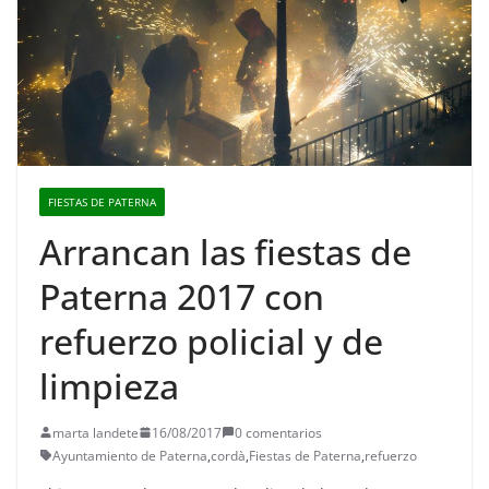
FIESTAS DE PATERNA
Arrancan las fiestas de
Paterna 2017 con
refuerzo policial y de
limpieza
marta landete
16/08/2017
0 comentarios
Ayuntamiento de Paterna
,
cordà
,
Fiestas de Paterna
,
refuerzo