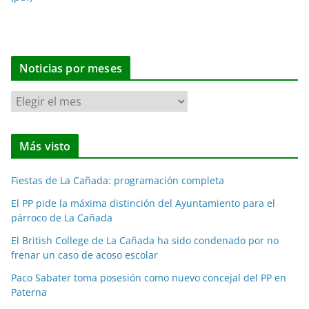
Noticias por meses
N
o
t
Más visto
i
c
Fiestas de La Cañada: programación completa
i
a
El PP pide la máxima distinción del Ayuntamiento para el
párroco de La Cañada
s
p
El British College de La Cañada ha sido condenado por no
o
frenar un caso de acoso escolar
r
Paco Sabater toma posesión como nuevo concejal del PP en
m
Paterna
e