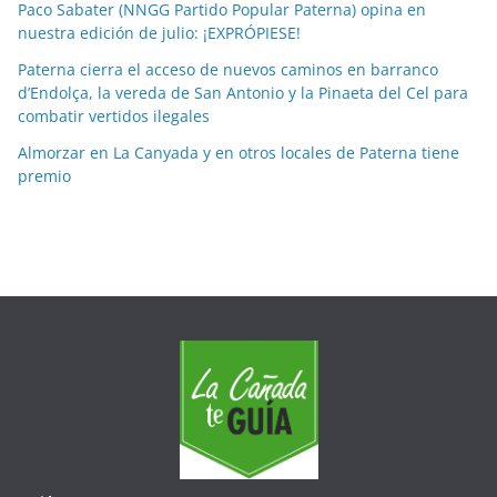
Paco Sabater (NNGG Partido Popular Paterna) opina en
s
nuestra edición de julio: ¡EXPRÓPIESE!
e
Paterna cierra el acceso de nuevos caminos en barranco
s
d’Endolça, la vereda de San Antonio y la Pinaeta del Cel para
combatir vertidos ilegales
Almorzar en La Canyada y en otros locales de Paterna tiene
premio